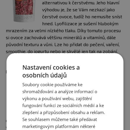
alternativou k čerstvému. Jeho hlavní
výhodou je, že se Vám nezkazí jako
čerstvé ovoce, tudíž ho nemusíte sníst
hned. Lyofilizace je sušení hlubokým
mrazením za velmi nízkého tlaku. Díky tomuto procesu
si ovoce zachovává většinu minerálů a vitamínů, dále
původní texturu a vůni. Lze ho přidat do pečení, vaření,
smoothie, do jogurtu nebo je skvělé jen tak na zobání.
Nastavení cookies a
Mohlo by Vás zajímat:
osobních údajů
Soubory cookie používáme ke
FIT KOLÁČ S TVAROHEM A
shromažďování a analýze informací o
JABLKY
výkonu a používání webu, zajištění
Pokud hledáte jednoduchý
fungování funkcí ze sociálních médií a ke
recept na chutný koláč ve FIT
zlepšení a přizpůsobení obsahu a reklam.
verzi zcela bze přidaného
Se souhlasem můžeme také předávat
cukru, tak jste tady správně! Koláč je vláčný a chuťově
marketingovým platformám některé
výborný díky kombinaci jablek, skořice a tvarohu.