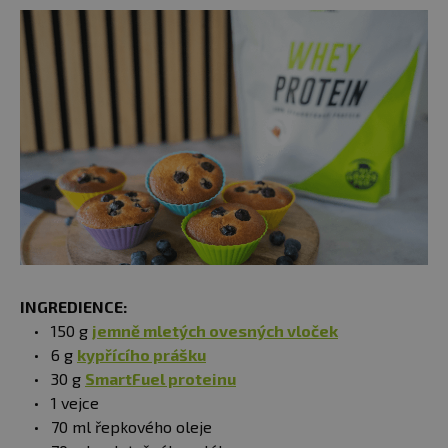
INGREDIENCE:
150 g
jemně mletých ovesných vloček
6 g
kypřícího prášku
30 g
SmartFuel proteinu
1 vejce
70 ml řepkového oleje