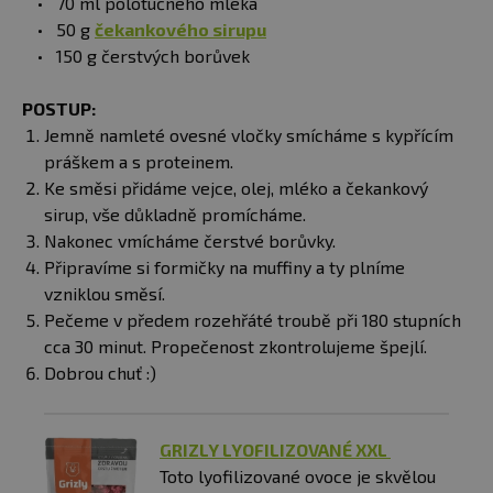
70 ml polotučného mléka
50 g
čekankového sirupu
150 g čerstvých borůvek
POSTUP:
Jemně namleté ovesné vločky smícháme s kypřícím
práškem a s proteinem.
Ke směsi přidáme vejce, olej, mléko a čekankový
sirup, vše důkladně promícháme.
Nakonec vmícháme čerstvé borůvky.
Připravíme si formičky na muffiny a ty plníme
vzniklou směsí.
Pečeme v předem rozehřáté troubě při 180 stupních
cca 30 minut. Propečenost zkontrolujeme špejlí.
Dobrou chuť :)
GRIZLY LYOFILIZOVANÉ XXL
Toto lyofilizované ovoce je skvělou