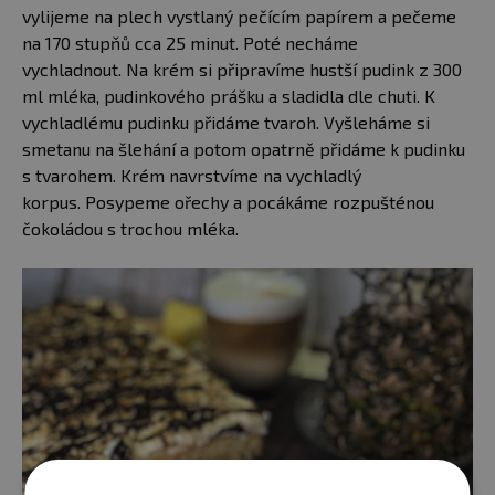
vylijeme na plech vystlaný pečícím papírem a pečeme
na 170 stupňů cca 25 minut. Poté necháme
vychladnout. Na krém si připravíme hustší pudink z 300
ml mléka, pudinkového prášku a sladidla dle chuti. K
vychladlému pudinku přidáme tvaroh. Vyšleháme si
smetanu na šlehání a potom opatrně přidáme k pudinku
s tvarohem. Krém navrstvíme na vychladlý
korpus. Posypeme ořechy a pocákáme rozpušténou
čokoládou s trochou mléka.