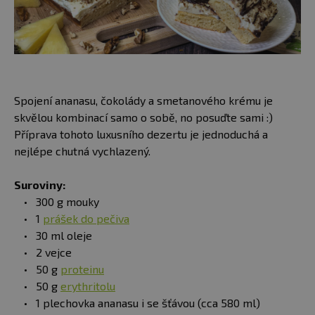
Spojení ananasu, čokolády a smetanového krému je
skvělou kombinací samo o sobě, no posuďte sami :)
Příprava tohoto luxusního dezertu je jednoduchá a
nejlépe chutná vychlazený.
Suroviny:
300 g mouky
1
prášek do pečiva
30 ml oleje
2 vejce
50 g
proteinu
50 g
erythritolu
​1 plechovka ananasu i se šťávou (cca 580 ml)