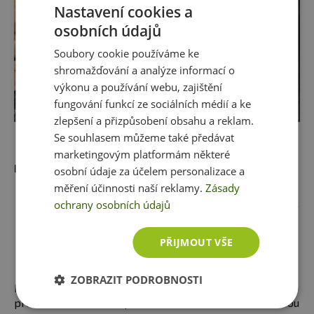
Nastavení cookies a
osobních údajů
Soubory cookie používáme ke
shromažďování a analýze informací o
výkonu a používání webu, zajištění
fungování funkcí ze sociálních médií a ke
zlepšení a přizpůsobení obsahu a reklam.
Se souhlasem můžeme také předávat
marketingovým platformám některé
Mohlo by vás zajímat:
osobní údaje za účelem personalizace a
měření účinnosti naší reklamy.
Zásady
PROTEINOVÉ DOMÁCÍ MÜSLI
ochrany osobních údajů
TYČINKY
Proteinové domácí müsli
PŘIJMOUT VŠE
tyčinky s ovocem a
ořechy, které můžete
ZOBRAZIT PODROBNOSTI
perfektně vyladit přesně podlé své chuti. Super zdravou
proteinovou svačinku pouze za 240 kalorií máte hotovou