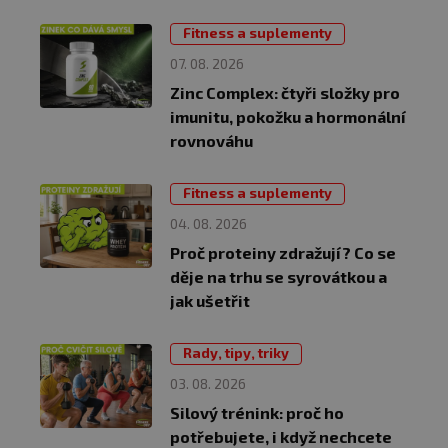
Fitness a suplementy
07. 08. 2026
Zinc Complex: čtyři složky pro
imunitu, pokožku a hormonální
rovnováhu
Fitness a suplementy
04. 08. 2026
Proč proteiny zdražují? Co se
děje na trhu se syrovátkou a
jak ušetřit
Rady, tipy, triky
03. 08. 2026
Silový trénink: proč ho
potřebujete, i když nechcete