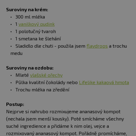
Suroviny na krém:
300 ml mléka
1
vanilkový pudink
1 polotučný tvaroh
1 smetana ke šlehání
​Sladidlo dle chuti - použila jsem
flavdrops
a trochu
medu​
Suroviny na ozdobu:
Mleté
vlašské ořechy
Půlka kvalitní čokolády nebo
Lifelike kakaová hmota
​Trochu mléka na zředění
Postup:
Nejprve si nahrubo rozmixujeme ananasový kompot
(nechala jsem menší kousky). Poté smícháme všechny
suché ingredience a přidáme k nim olej, vejce a
rozmixovaný ananasový kompot. Pořádně promícháme,