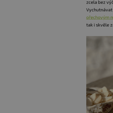
zcela bez vý
Vychutnávat 
ořechovým 
tak i skvěle 