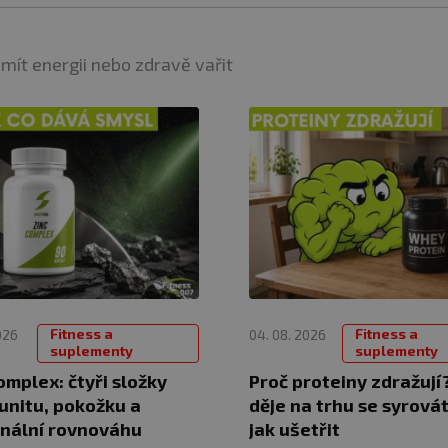
 mít energii nebo zdravě vařit
Fitness a
Fitness a
026
04. 08. 2026
suplementy
suplementy
omplex: čtyři složky
Proč proteiny zdražují
unitu, pokožku a
děje na trhu se syrová
nální rovnováhu
jak ušetřit