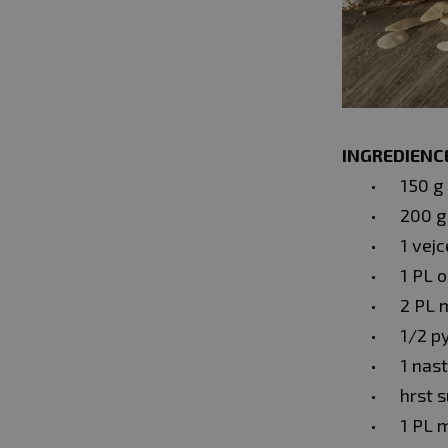
INGREDIENCE
150 g
200 
1 vejc
1 PL o
2 PL 
1/2 p
1 nas
hrst 
1 PL 