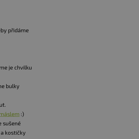
eby přidáme
me je chvilku
me bulky
ut.
 máslem
:)
te sušené
r a kostičky