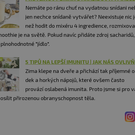
Nemáte po ránu chuť na vydatnou snídani n
jen nechce snídaně vytvářet? Neexistuje nic
než hodit do mixéru 4 ingredience, rozmixova
othie je na světě. Pokud navíc přidáte zdroj sacharidů, 
plnohodnotné "jídlo".
5 TIPŮ NA LEPŠÍ IMUNITU | JAK NÁS OVLIV
Zima klepe na dveře a přichází tak příjemné o
dek a horkých nápojů, které ovšem často
provází oslabená imunita. Proto jsme si pro vá
 posílit přirozenou obranyschopnost těla.