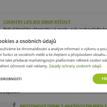
COUNTRY LIFE BIO SIRUP RÝŽOVÝ
Pokud hledáte alternativu k medu, pak vyzkoušejte t
sirup. Sirup se vyrábí fermentací rýže a jeho velkou v
ookies a osobních údajů
neutrální chuť bez aroma, které tak neovlivňuje chuť
oužíváme ke shromažďování a analýze informací o výkonu a pou
pokrmu. Lze ho použít všude, kde byste použili cukr či
ní funkcí ze sociálních médií a ke zlepšení a přizpůsobení obsahu 
dené i teplé kuchyni. Hodí se do pečení, na vaření, na do
e také předávat marketingovým platformám některé osobní úda
chucení jogurtu nebo granoly. Sirup je světlý, hodně tek
ěření účinnosti naší reklamy.
Zásady ochrany osobních údajů
 sirupům má poměrně nízkou sladivost.
ODROBNOSTI
PŘ
s zajímat:
PROTEINOVÝ DRINK S ARAŠÍDOVÝM MÁSL