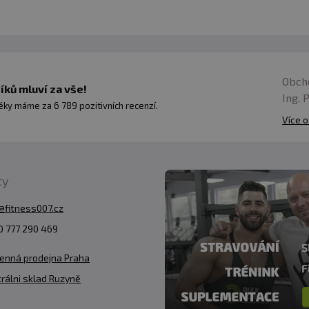
Obch
ků mluví za vše!
Ing. 
ky máme za 6 789 pozitivních recenzí.
Více o
ty
@fitness007.cz
 777 290 469
enná prodejna Praha
rálni sklad Ruzyně