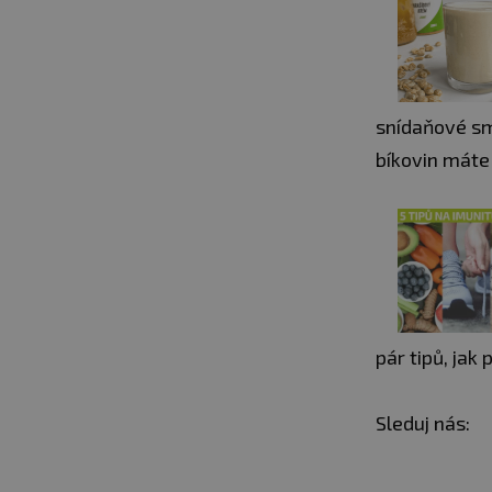
snídaňové smo
bíkovin máte 
pár tipů, jak
Sleduj nás: