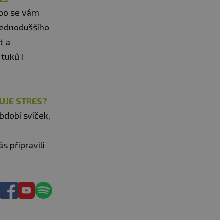
ebo se vám
 jednoduššího
t a
tuků i
ŇUJE STRES?
bdobí svíček,
s připravili