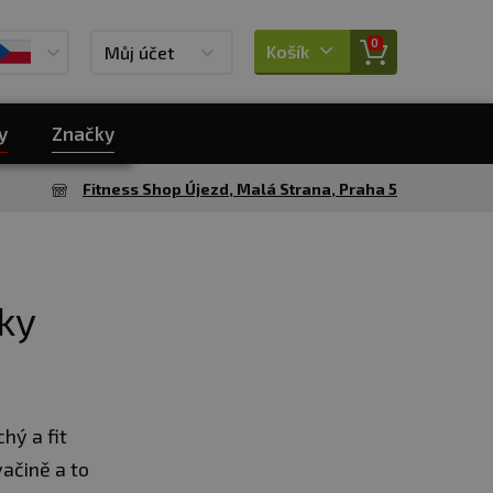
0
Košík
Můj účet
y
Značky
Fitness Shop Újezd, Malá Strana, Praha 5
lky
hý a fit
vačině a to