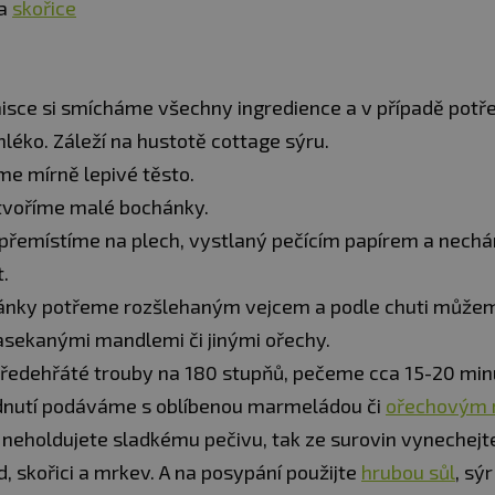
ka
skořice
isce si smícháme všechny ingredience a v případě potř
léko. Záleží na hustotě cottage sýru.
e mírně lepivé těsto.
tvoříme malé bochánky.
řemístíme na plech, vystlaný pečícím papírem a nechá
.
ánky potřeme rozšlehaným vejcem a podle chuti může
sekanými mandlemi či jinými ořechy.
ředehřáté trouby na 180 stupňů, pečeme cca 15-20 min
dnutí podáváme s oblíbenou marmeládou či
ořechovým
 neholdujete sladkému pečivu, tak ze surovin vynechej
, skořici a mrkev. A na posypání použijte
hrubou sůl
, sý