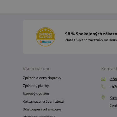
98 % Spokojených zákazní
Zlaté Ověřeno zákazníky od Heuré
Vše o nákupu
Kontak
Způsob a ceny dopravy
info
Způsoby platby
+420
Slevový systém
Kam
Reklamace, vrácení zboží
Cent
Odstoupení od smlouvy
Obchodní podmínky