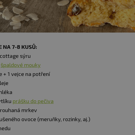
 NA 7-8 KUSŮ:
 cottage sýru
g
špaldové mouky
e + 1 vejce na potření
leje
mléka
ytlíku
prášku do pečiva
trouhaná mrkev
sušeného ovoce (meruňky, rozinky, aj.)
medu