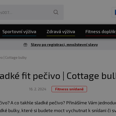
Sportovní výživa
Zdravá výživa
Fitness doplňk
Slevy po registraci, množstevní slevy
vo | Cottage bulky
adké fit pečivo | Cottage bu
16. 2. 2024
Fitness snídaně
čivo? A co takhle sladké pečivo? Přinášíme Vám jednoduc
dké bulky, které si budete moct vychutnat k snídani či s