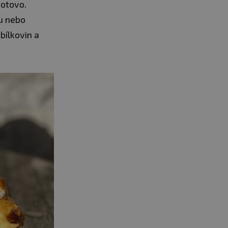
hotovo.
u nebo
bílkovin a