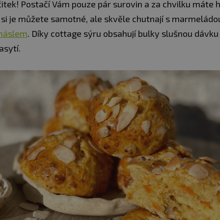
čitek! Postačí Vám pouze pár surovin a za chvilku máte 
si je můžete samotné, ale skvěle chutnají s marmeládo
máslem
. Díky cottage sýru obsahují bulky slušnou dávku 
zasytí.