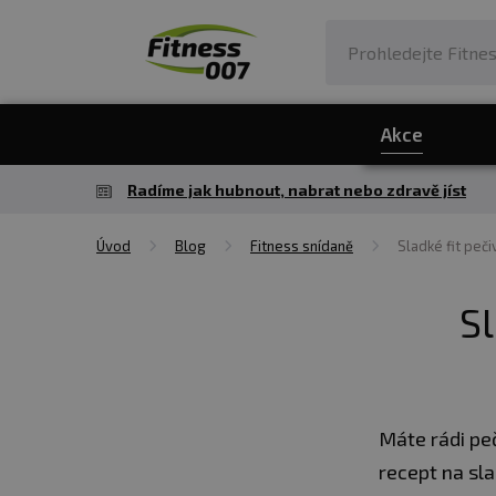
Akce
Radíme jak hubnout, nabrat nebo zdravě jíst
Úvod
Blog
Fitness snídaně
Sladké fit peči
Sl
Máte rádi pe
recept na sla