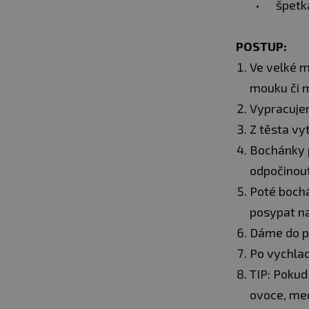
špet
POSTUP:
Ve velké m
mouku či m
Vypracujem
Z těsta vy
Bochánky p
odpočinout
Poté boch
posypat na
Dáme do p
Po vychla
TIP: Pokud
ovoce, med