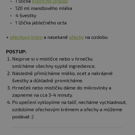
1 lžička
kypřícího prášku
120 ml mandlového mléka
4 švestky
1 lžička jablečného octa
+
ořechový krém
a nasekané
ořechy
na ozdobu
POSTUP:
Nejprve si v mističce nebo v hrnečku
smícháme všechny sypké ingredience.
Následně přimícháme mléko, ocet a nakrájené
švestky a důkladně promícháme.
Hrneček nebo mističku dáme do mikrovlnky a
zapneme na cca 3-4 minuty.
Po upečení vyklopíme na talíř, necháme vychladnout,
ozdobíme ořechovým krémem a ořechy a můžeme
podávat :)