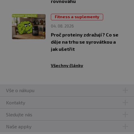
rovnováhu
Fitness a suplementy
04. 08. 2026
Proč proteiny zdražují? Co se
děje na trhu se syrovátkou a
jak ušetřit
Všechny články
Vše o nákupu
Kontakty
Sledujte nás
Naše appky