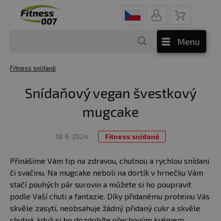
Menu
Fitness snídaně
Snídaňový vegan švestkový
mugcake
18. 6. 2024
Fitness snídaně
Přinášíme Vám tip na zdravou, chutnou a rychlou snídani
či svačinu. Na mugcake neboli na dortík v hrnečku Vám
stačí pouhých pár surovin a můžete si ho poupravit
podle Vaší chuti a fantazie. Díky přidanému proteinu Vás
skvěle zasytí, neobsahuje žádný přidaný cukr a skvěle
chutná, když si ho dozdobíte ořechovým krémem,