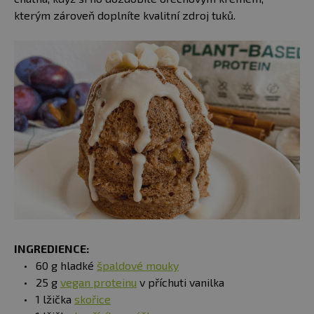
kterým zároveň doplníte kvalitní zdroj tuků.
INGREDIENCE:
60 g hladké
špaldové mouky
25 g
vegan proteinu
v příchuti vanilka
1 lžička
skořice