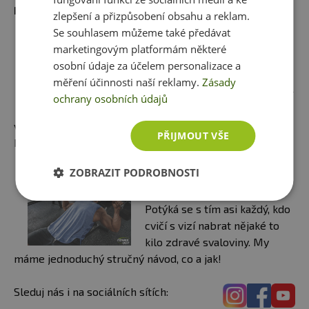
Mohlo by Vás zajímat:
zlepšení a přizpůsobení obsahu a reklam.
Se souhlasem můžeme také předávat
4 TIPY NA JEDNODUCHÉ A
marketingovým platformám některé
ZDRAVÉ SNÍDANĚ
osobní údaje za účelem personalizace a
Lámete si hlavu nad rychlými,
měření účinnosti naší reklamy.
Zásady
ale zdravými snídaněmi? Petr
ochrany osobních údajů
Havlíček a Tereza Fuková pro
vás připravili 4 recepty na nutričné výživné snídaně,
PŘIJMOUT VŠE
které připravíte v pár okamžicích.
ZOBRAZIT PODROBNOSTI
JAK NABRAT SVALOVOU
HMOTU?
Potýká se s tím asi každý, kdo
cvičí s vizí nabrat nějaké to
kilo zdravé svaloviny. My
máme jednoduchý stručný návod, co a jak!
Sleduj nás i na sociálních sítích: