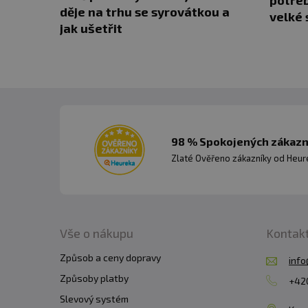
děje na trhu se syrovátkou a
velké 
jak ušetřit
98 % Spokojených zákazní
Zlaté Ověřeno zákazníky od Heuré
Vše o nákupu
Kontak
Způsob a ceny dopravy
info
Způsoby platby
+420
Slevový systém