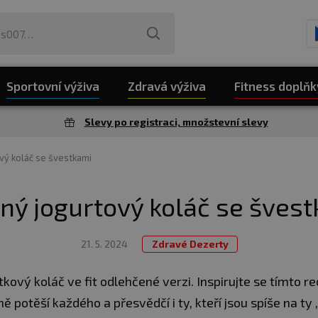
Sportovní výživa
Zdravá výživa
Fitness doplňk
Slevy po registraci, množstevní slevy
vý koláč se švestkami
ný jogurtový koláč se šves
21. 5. 2024
Zdravé Dezerty
tkový koláč ve fit odlehčené verzi. Inspirujte se tímto r
 potěší každého a přesvědčí i ty, kteří jsou spíše na ty ,,