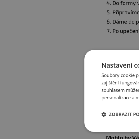
Do formy v
Připravíme
Dáme do p
Po upečen
Nastavení c
Soubory cookie p
zajištění fungová
souhlasem můžem
personalizace a m
glykemický i
projímavě. V 
ZOBRAZIT P
Mohlo by Vá