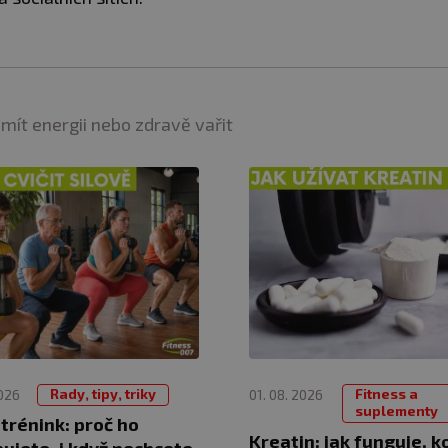
 mít energii nebo zdravě vařit
Rady, tipy, triky
Fitness a
2026
01. 08. 2026
suplementy
 trénink: proč ho
Kreatin: jak funguje, k
ujete, i když nechcete