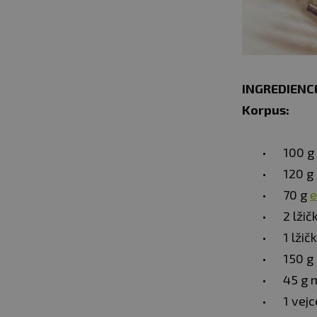
INGREDIENC
Korpus:
100 g
120 g
70 g
e
2 lžič
1 lžič
150 g 
45 g 
1 vejc