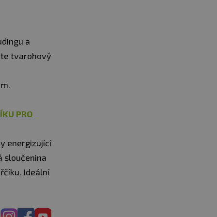
udingu a
jte tvarohový
u
em.
ÍKU PRO
 energizující
á sloučenina
řčíku. Ideální