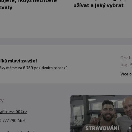
užívat a jaký vybrat
svaly
Obch
ků mluví za vše!
Ing. 
ky máme za 6 789 pozitivních recenzí.
Více o
ty
@fitness007.cz
 777 290 469