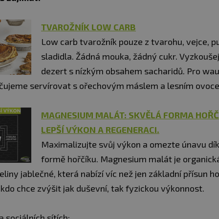
TVAROŽNÍK LOW CARB
Low carb tvarožník pouze z tvarohu, vejce, p
sladidla. Žádná mouka, žádný cukr. Vyzkouše
dezert s nízkým obsahem sacharidů. Pro wa
učujeme servírovat s ořechovým máslem a lesním ovoc
MAGNESIUM MALÁT: SKVĚLÁ FORMA HOŘČ
LEPŠÍ VÝKON A REGENERACI.
Maximalizujte svůj výkon a omezte únavu díky
formě hořčíku. Magnesium malát je organick
eliny jablečné, která nabízí víc než jen základní přísun ho
kdo chce zvýšit jak duševní, tak fyzickou výkonnost.
a sociálních sítích: