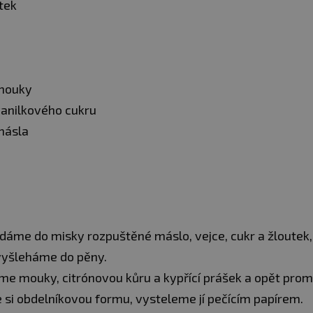
tek
mouky
vanilkového cukru
másla
 dáme do misky rozpuštěné máslo, vejce, cukr a žloutek,
vyšleháme do pěny.
me mouky, citrónovou kůru a kypřící prášek a opět pro
 si obdelníkovou formu, vysteleme jí pečícím papírem.