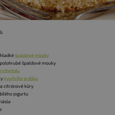
E:
 hladké
špaldové mouky
 polohrubé špaldové mouky
rythritolu
ky
kypřícího prášku
ka citrónové kůry
bílého jogurtu
másla
e