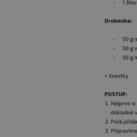
1 žlou
Drobenka:
50 g 
50 g 
50 g 
+ švestky
POSTUP:
Nejprve si
důkladně 
Poté přidá
Připravíme