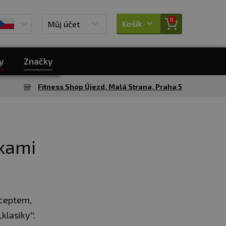
0
Košík
Můj účet
y
Značky
Fitness Shop Újezd, Malá Strana, Praha 5
tkami
eceptem,
klasiky''.