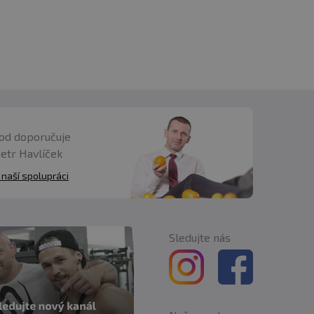
pro pevnou postavu na doma
vlák
ZDARMA
vysv
od doporučuje
Petr Havlíček
 naší spolupráci
Sledujte nás