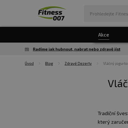
Akce
Radíme jak hubnout, nabrat nebo zdravě jíst
Úvod
Blog
Zdravé Dezerty
Vláčný jogurto
Vláč
Tradiční šves
který zaručeně