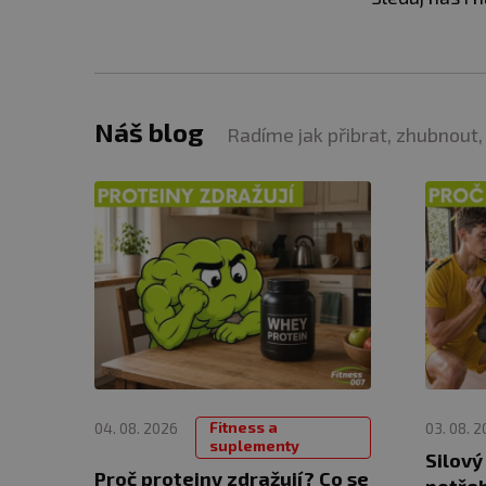
Náš blog
Radíme jak přibrat, zhubnout,
Fitness a
04. 08. 2026
03. 08. 
suplementy
Silový
Proč proteiny zdražují? Co se
potřeb