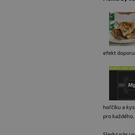
efekt dopor
hořčíku a kys
pro každého, 
Sleduj nás i n