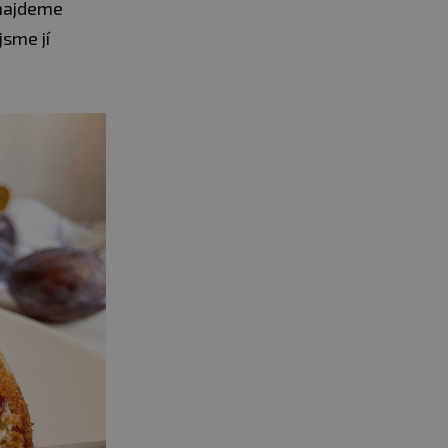
 najdeme
jsme jí