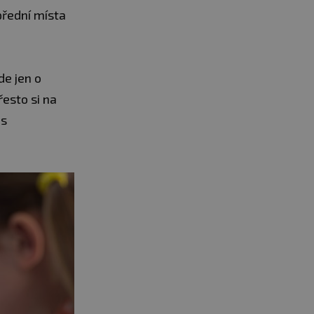
přední místa
de jen o
řesto si na
 s