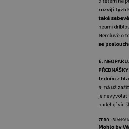
dítětem na pr
rozvíjí fyzi
také sebev
neumí driblo
Nemluvě o t
se poslouch
6. NEOPAKUJ
PŘEDNÁŠKY 
Jedním z hla
a má už zažit
je nevyvolat 
nadělají víc 
ZDROJ:
BLANKA 
Mohlo by Vá