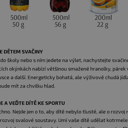
TE DĚTEM SVAČINY
ě do školy nebo s ním jedete na výlet, nachystejte svačin
ích okýnkách nabízí většinou smažené hranolky, párek v
ce a další. Energeticky bohatá, ale výživově chudá jídl
bude mít za chvilku hlad.
SE A VEĎTE DÍTĚ KE SPORTU
hno. Nejde jen o to, aby dítě nebylo tlusté, ale o rozvo
 rozvoj svalové soustavy. Umí vaše dítě udělat kotrmel