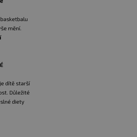
tě
a basketbalu
vše mění.
í
VÉ
e dítě starší
ost. Důležité
slné diety