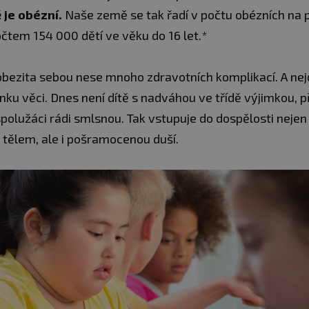
ě je obézní.
Naše země se tak řadí v počtu obézních na 
čtem 154 000 dětí ve věku do 16 let.*
 obezita sebou nese mnoho zdravotních komplikací. A nej
nku věci. Dnes není dítě s nadváhou ve třídě výjimkou, p
polužáci rádi smlsnou. Tak vstupuje do dospělosti nejen
ělem, ale i pošramocenou duší.