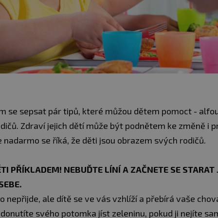
m se sepsat pár tipů, které můžou dětem pomoct - alfo
odičů. Zdraví jejich dětí může být podnětem ke změně i p
 nadarmo se říká, že děti jsou obrazem svých rodičů.
TĚTI PŘÍKLADEM! NEBUĎTE LÍNÍ A ZAČNETE SE STARAT 
SEBE.
nepřijde, ale dítě se ve vás vzhlíží a přebírá vaše chov
donutíte svého potomka jíst zeleninu, pokud ji nejíte sa