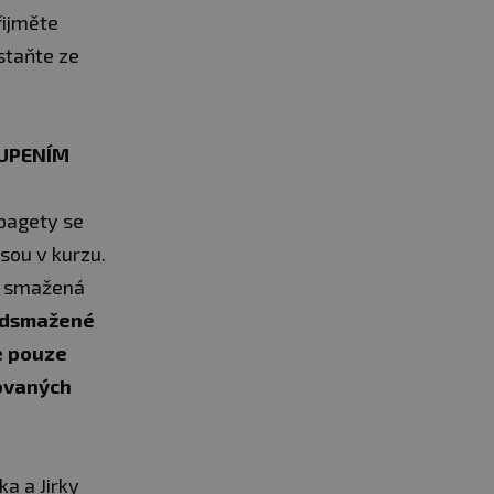
řijměte
staňte ze
OUPENÍM
špagety se
sou v kurzu.
um smažená
edsmažené
e pouze
covaných
a a Jirky