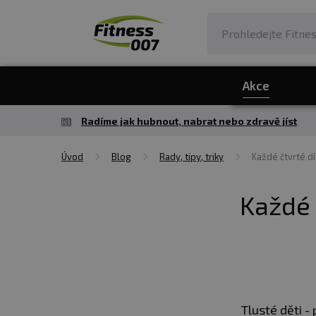
Akce
Radíme jak hubnout, nabrat nebo zdravě jíst
Úvod
Blog
Rady, tipy, triky
Každé čtvrté dít
Každé č
Tlusté děti -