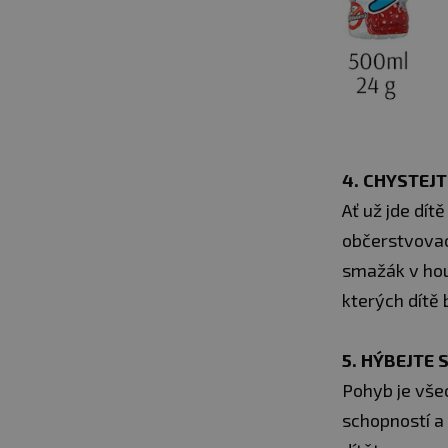
4. CHYSTEJ
Ať už jde dít
občerstvovac
smažák v hous
kterých dítě 
5. HÝBEJTE 
Pohyb je všec
schopností a