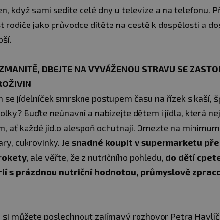
ven, když sami sedíte celé dny u televize a na telefonu. P
 rodiče jako průvodce dítěte na cestě k dospělosti a do
pší.
OZMANITĚ, DBEJTE NA VYVÁŽENOU STRAVU SE ZAST
ROŽIVIN
se jídelníček smrskne postupem času na řízek s kaší, 
lky? Buďte neúnavní a nabízejte dětem i jídla, která nej
om, ať každé jídlo alespoň ochutnají. Omezte na minim
vary, cukrovinky. Je
snadné koupit v supermarketu př
rokety
, ale věřte, že z nutričního pohledu,
do dětí cpet
rií s prázdnou nutriční hodnotou, průmyslově zpra
 si můžete poslechnout zajímavý rozhovor Petra Havlíčk