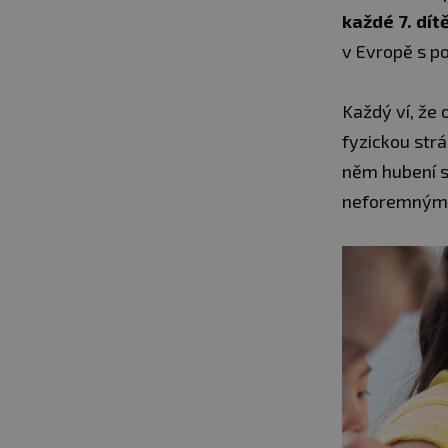
každé 7. dít
v Evropě s po
Každý ví, že
fyzickou strá
něm hubení s
neforemným t