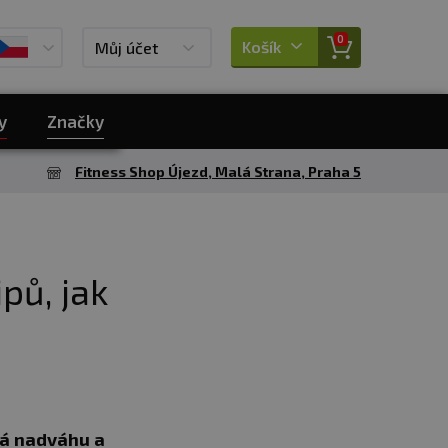
0
Košík
Můj účet
y
Značky
Fitness Shop Újezd, Malá Strana, Praha 5
ipů, jak
má nadváhu a