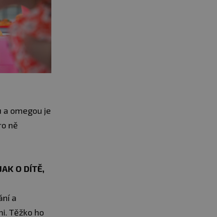
u a omegou je
ro ně
JAK O DÍTĚ,
ání a
mi. Těžko ho