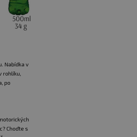
u. Nabídka v
 rohlíku,
a, po
j motorických
ec? Choďte s