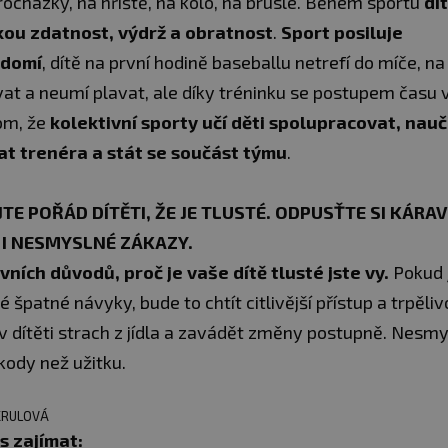
ocházky, na hřiště, na kolo, na brusle. Během sportu
dí
ckou zdatnost, výdrž a obratnost
.
Sport posiluje
ědomí
, dítě na první hodině baseballu netrefí do míče, n
vat a neumí plavat, ale díky tréninku se postupem času 
om, že
kolektivní sporty učí děti spolupracovat, nauč
at trenéra a stát se součást týmu
.
TE POŘÁD DÍTĚTI, ŽE JE TLUSTÉ. ODPUSŤTE SI KÁRA
I NESMYSLNÉ ZÁKAZY.
vních důvodů, proč je vaše dítě tlusté jste vy.
Pokud j
é špatné návyky, bude to chtít citlivější přístup a trpěliv
v dítěti strach z jídla a zavádět změny postupně. Nesmy
škody než užitku.
KRULOVÁ
s zajímat: