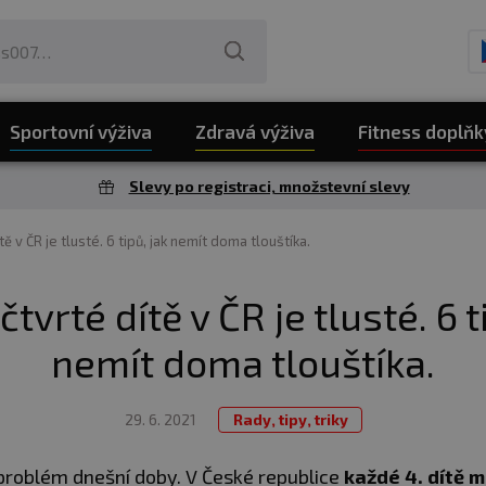
Sportovní výživa
Zdravá výživa
Fitness doplňk
Slevy po registraci, množstevní slevy
ě v ČR je tlusté. 6 tipů, jak nemít doma tlouštíka.
tvrté dítě v ČR je tlusté. 6 t
nemít doma tlouštíka.
29. 6. 2021
Rady, tipy, triky
 problém dnešní doby. V České republice
každé 4. dítě 