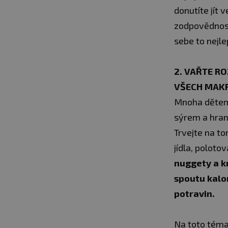
donutíte jít 
zodpovědnost
sebe to nejle
2. VAŘTE R
VŠECH MAK
Mnoha dětem 
sýrem a hrano
Trvejte na t
jídla, poloto
nuggety a k
spoutu kalo
potravin.
Na toto téma