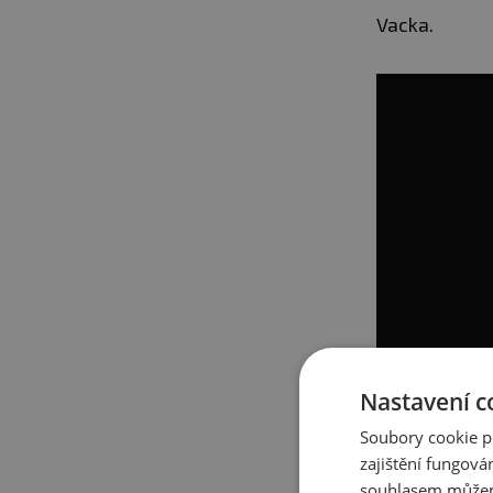
Vacka.
Nastavení c
Soubory cookie p
3. ZKROUHN
zajištění fungová
Často se setk
souhlasem můžem