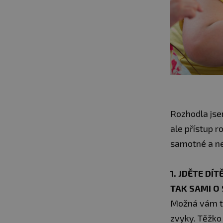
Rozhodla jse
ale přístup r
samotné a ne
1. JDĚTE DÍ
TAK SAMI O 
Možná vám to 
zvyky. Těžko 