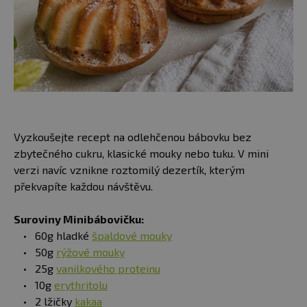
Vyzkoušejte recept na odlehčenou bábovku bez
zbytečného cukru, klasické mouky nebo tuku. V mini
verzi navíc vznikne roztomilý dezertík, kterým
překvapíte každou návštěvu.
Suroviny Minibábovičku:
60g hladké
špaldové mouky
50g
rýžové mouky
25g
vanilkového proteinu
10g
erythritolu
2 lžičky
kakaa