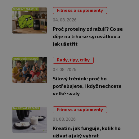
Fitness a suplementy
04. 08. 2026
Proč proteiny zdražují? Co se
děje na trhu se syrovátkou a
jak ušetřit
Rady, tipy, triky
03. 08. 2026
Silový trénink: proč ho
potřebujete, i když nechcete
velké svaly
Fitness a suplementy
01. 08. 2026
Kreatin: jak funguje, kolik ho
užívat a jaký vybrat