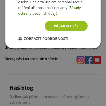
osobní údaje za účelem personalizace a
osvěžujícího dezertu je jednoduchá a rychlá a finálním
měření účinnosti naší reklamy.
Zásady
produktem ohromíte každou návštěvu.
ochrany osobních údajů
OVESNO-DÝŇOVÝ
CHLEBÍČEK
PŘIJMOUT VŠE
Vyzkoušejte chutnou a
zdravou alternativu běžného
ZOBRAZIT PODROBNOSTI
pečiva. Jjednoduchý ovesno-
dýňový chlebíček budete mít hotový během pár minut
Sleduj nás i na sociálních sítích:
Náš blog
Radíme jak přibrat, zhubnout, mít energii nebo
zdravě vařit