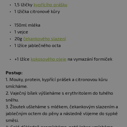
1,5 lžičky
kypřícího prášku
1 lžička citronové kůry
150ml mléka
1 vejce
20g
čekankového slazení
1 lžíce jablečného octa
+1 lžíce
kokosového oleje
na vymazání formiček
Postup:
1. Mouky, protein, kypřící prášek a citronovou kůru
smícháme.
2. Vaječný bílek výšleháme s erythritolem do tuhého
sněhu.
3. Žloutek ušleháme s mlékem, čekankovým slazením a
jablečným octem do pěny a následně vlijeme do sypké
směsi.
4. Celé důkladně promícháme, poté lehce vmícháme