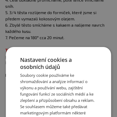
sníh.
5. 3/4 těsta rozlijeme do formiček, které jsme si
předem vymazali kokosovým olejem.
6. Zbylé těsto smícháme s kakaem a nalijeme navrch
každého kusu.
7. Pečeme na 180° cca 20 minut.
TIP:
Pokud nemáte formu na minibábovičky, můžete
použít formy na muffiny. Péct můžete také ve větší
Nastavení cookies a
klasické formě, jen čas pečení bude o něco delší.
osobních údajů
Soubory cookie používáme ke
Mohlo by vás zajímat:
shromažďování a analýze informací o
výkonu a používání webu, zajištění
ANANASOVÉ ŘEZY NA PLECH
fungování funkcí ze sociálních médií a ke
Kombinace ananasu, čokolády
zlepšení a přizpůsobení obsahu a reklam.
a smetanového krému je
Se souhlasem můžeme také předávat
naprosto luxusní, no posuďte
marketingovým platformám některé
sami. Příprava