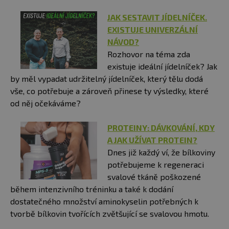
JAK SESTAVIT JÍDELNÍČEK.
EXISTUJE UNIVERZÁLNÍ
NÁVOD?
Rozhovor na téma zda
existuje ideální jídelníček? Jak
by měl vypadat udržitelný jídelníček, který tělu dodá
vše, co potřebuje a zároveň přinese ty výsledky, které
od něj očekáváme?
PROTEINY: DÁVKOVÁNÍ, KDY
A JAK UŽÍVAT PROTEIN?
Dnes již každý ví, že bílkoviny
potřebujeme k regeneraci
svalové tkáně poškozené
během intenzivního tréninku a také k dodání
dostatečného množství aminokyselin potřebných k
tvorbě bílkovin tvořících zvětšující se svalovou hmotu.