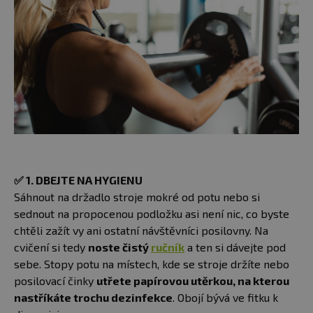
✅
1. DBEJTE NA HYGIENU
Sáhnout na držadlo stroje mokré od potu nebo si
sednout na propocenou podložku asi není nic, co byste
chtěli zažít vy ani ostatní návštěvníci posilovny. Na
cvičení si tedy
noste čistý
ručník
a ten si dávejte pod
sebe. Stopy potu na místech, kde se stroje držíte nebo
posilovací činky
utřete papírovou utěrkou, na kterou
nastříkáte trochu dezinfekce
. Obojí bývá ve fitku k