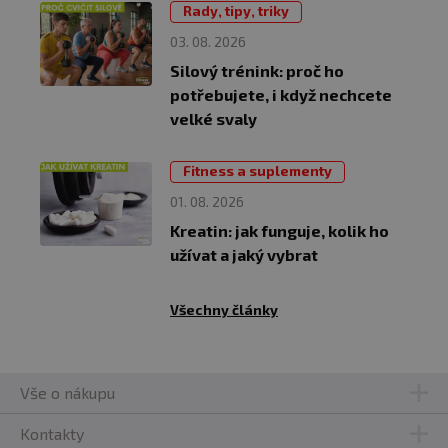
Rady, tipy, triky
03. 08. 2026
Silový trénink: proč ho
potřebujete, i když nechcete
velké svaly
Fitness a suplementy
01. 08. 2026
Kreatin: jak funguje, kolik ho
užívat a jaký vybrat
Všechny články
Vše o nákupu
Kontakty