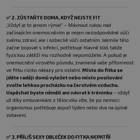
✅
2. ZŮSTAŇTE DOMA, KDYŽ NEJSTE FIT
„Vždyť je to jenom rýma!“ – Mávnout rukou nad
začínajícím onemocněním je nejen nezodpovědné vůči
svému zdraví, ale i sobecké vůči ostatním. Jakmile tělo
začne bojovat s infekcí, potřebuje hlavně klid, takže
fyzickou zátěží mu rozhodně nepomůžete. A pokud je
onemocnění virového původu, znamená vaše přítomnost
ve fitku riziko nákazy pro ostatní.
Místo do fitka se
jděte raději domů vyležet nebo místo posilování
zvolte lehkou procházku na čerstvém vzduchu.
Uspěchat byste něměli ani návrat k tréninku
– vždyť
už díky omluvenkám z tělocviku víte, že po nemoci
organismus potřebuje aspoň týden nebo dva na úplné
zotavení.
✅
3. PŘÍLIŠ SEXY OBLEČEK DO FITKA NEPATŘÍ