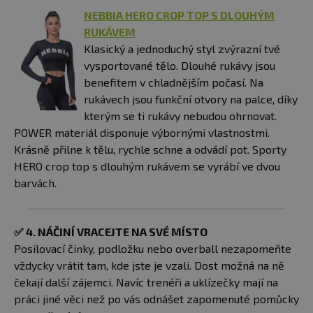
NEBBIA HERO CROP TOP S DLOUHÝM
RUKÁVEM
Klasický a jednoduchý styl zvýrazní tvé
vysportované tělo. Dlouhé rukávy jsou
benefitem v chladnějším počasí. Na
rukávech jsou funkční otvory na palce, díky
kterým se ti rukávy nebudou ohrnovat.
POWER materiál disponuje výbornými vlastnostmi.
Krásně přilne k tělu, rychle schne a odvádí pot. Sporty
HERO crop top s dlouhým rukávem se vyrábí ve dvou
barvách.
✅
4. NÁČINÍ VRACEJTE NA SVÉ MÍSTO
Posilovací činky, podložku nebo overball nezapomeňte
vždycky vrátit tam, kde jste je vzali. Dost možná na ně
čekají další zájemci. Navíc trenéři a uklízečky mají na
práci jiné věci než po vás odnášet zapomenuté pomůcky