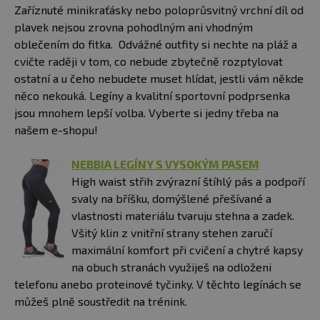
Zaříznuté minikraťásky nebo poloprůsvitný vrchní díl od
plavek nejsou zrovna pohodlným ani vhodným
oblečením do fitka. Odvážné outfity si nechte na pláž a
cvičte raději v tom, co nebude zbytečně rozptylovat
ostatní a u čeho nebudete muset hlídat, jestli vám někde
něco nekouká. Legíny a kvalitní sportovní podprsenka
jsou mnohem lepší volba. Vyberte si jedny třeba na
našem e-shopu!
NEBBIA LEGÍNY S VYSOKÝM PASEM
High waist střih zvýrazní štíhlý pás a podpoří
svaly na bříšku, domýšlené přešívané a
vlastnosti materiálu tvaruju stehna a zadek.
Všitý klin z vnitřní strany stehen zaručí
maximální komfort při cvičení a chytré kapsy
na obuch stranách využiješ na odloženi
telefonu anebo proteinové tyčinky. V těchto legínách se
můžeš plně soustředit na trénink.