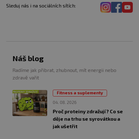
Sleduj nás i na sociálních sítích:
Náš blog
Radíme jak přibrat, zhubnout, mít energii nebo
zdravě vařit
Fitness a suplementy
04. 08. 2026
Proč proteiny zdražují? Co se
děje na trhu se syrovátkou a
jak ušetřit