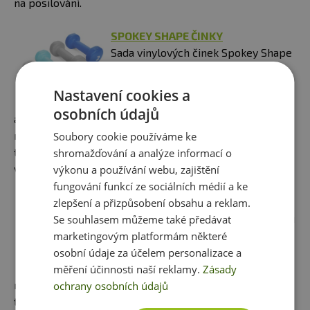
na posilování.
SPOKEY SHAPE ČINKY
Sada vinylových činek Spokey Shape
IV je nástroj, který dokonale doplní
trénink. Je možné s ním vykonat
Nastavení cookies a
velkou škálu cviků, tím pádem
osobních údajů
aktivovat různé svalové partie. Činky mají klasický tvar a
místo na úchop je zúžené. Činky Shape IV byly navrženy
Soubory cookie používáme ke
tak, aby se perfektně vyjímaly v domácí posilovně. Byly
shromažďování a analýze informací o
vyrobeny v intensivních a energetických barvách.
výkonu a používání webu, zajištění
fungování funkcí ze sociálních médií a ke
GYMNIC OVERBALL 23 CM
zlepšení a přizpůsobení obsahu a reklam.
Dechový a manipulační míč o průměru
Se souhlasem můžeme také předávat
23 cm. Má neklouzavý pružný povrch
marketingovým platformám některé
a pro své vlastnosti se nabízí k
osobní údaje za účelem personalizace a
všestrannějšímu použití. Mimo
měření účinnosti naší reklamy.
Zásady
rehabilitační praxi se objevuje i ve cvičení zdravotní
ochrany osobních údajů
tělesné výchovy či jógy. Je ideální cvičební pomůckou