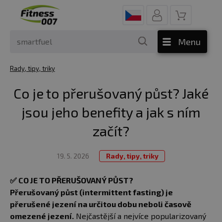
Menu
Rady, tipy, triky
Co je to přerušovaný půst? Jaké
jsou jeho benefity a jak s ním
začít?
19. 5. 2026
Rady, tipy, triky
✅
CO JE TO PŘERUŠOVANÝ PŮST?
Přerušovaný půst (intermittent fasting) je
přerušené jezení na určitou dobu neboli časově
omezené jezení.
Nejčastější a nejvíce popularizovaný