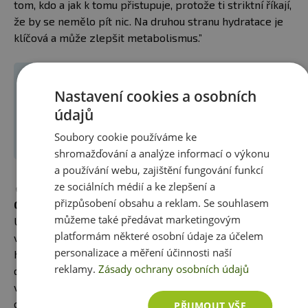
tom, kdo a jak k tomu přistupuje, protože ti striktní říkají,
že by se nemělo pít nic. Na druhou stranu hydratace je
klíčová a může zlepšit metabolismus.”
Nastavení cookies a osobních
údajů
Soubory cookie používáme ke
shromažďování a analýze informací o výkonu
a používání webu, zajištění fungování funkcí
ze sociálních médií a ke zlepšení a
✅
MOHU UŽÍVAT PŘEDTRÉNINKOVÉ DOPLŇKY A
přizpůsobení obsahu a reklam. Se souhlasem
CELKOVĚ DOPLŇKY STRAVY BĚHEM PŮSTU?
můžeme také předávat marketingovým
Užívat pre workout v době půstu by neměl být problém
platformám některé osobní údaje za účelem
vzhledem k tomu, že nemá žádnou energetickou
personalizace a měření účinnosti naší
hodnotu, ale je důležité číst složení. Předtréninkové
reklamy.
Zásady ochrany osobních údajů
doplňky jsou založené na stimulantech, rostlinných
výtažcích a extraktech či adaptogenech. Pokud ale
obsahují aminokyseliny BCAA či EAA, glycerol či MCT
PŘIJMOUT VŠE