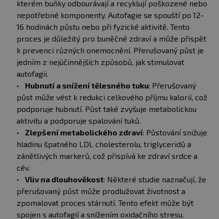
kterém buňky odbourávají a recyklují poškozené nebo
nepotřebné komponenty. Autofagie se spouští po 12-
16 hodinách půstu nebo při fyzické aktivitě. Tento
proces je důležitý pro buněčné zdraví a může přispět
k prevenci různých onemocnění. Přerušovaný půst je
jedním z nejúčinnějších způsobů, jak stimulovat
autofagii.
Hubnutí a snížení tělesného tuku
: Přerušovaný
půst může vést k redukci celkového příjmu kalorií, což
podporuje hubnutí. Půst také zvyšuje metabolickou
aktivitu a podporuje spalování tuků.
Zlepšení metabolického zdraví
: Půstování snižuje
hladinu špatného LDL cholesterolu, triglyceridů a
zánětlivých markerů, což přispívá ke zdraví srdce a
cév.
Vliv na dlouhověkost
: Některé studie naznačují, že
přerušovaný půst může prodlužovat životnost a
zpomalovat proces stárnutí. Tento efekt může být
spojen s autofagií a snížením oxidačního stresu.