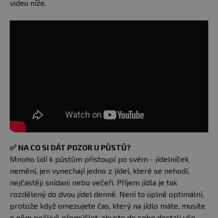
videu níže.
✅
NA CO SI DÁT POZOR U PŮSTŮ?
Mnoho lidí k půstům přistoupí po svém - jídelníček
nemění, jen vynechají jedno z jídel, které se nehodí,
nejčastěji snídani nebo večeři. Příjem jídla je tak
rozdělený do dvou jídel denně. Není to úplně optimální,
protože když omezujete čas, který na jídlo máte, musíte
o něm pečlivě přemýšlet, abyste do sebe dostali vše