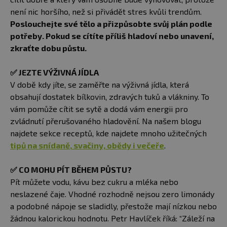
není nic horšího, než si přivádět stres kvůli trendům.
Poslouchejte své tělo a přizpůsobte svůj plán podle
potřeby. Pokud se cítíte příliš hladoví nebo unavení,
zkraťte dobu půstu.
✅
JEZTE VÝŽIVNÁ JÍDLA
V době kdy jíte, se zaměřte na výživná jídla, která
obsahují dostatek bílkovin, zdravých tuků a vlákniny. To
vám pomůže cítit se sytě a dodá vám energii pro
zvládnutí přerušovaného hladovění. Na našem blogu
najdete sekce receptů, kde najdete mnoho užitečných
tipů na snídaně, svačiny, obědy i večeře
.
✅
CO MOHU PÍT BĚHEM PŮSTU?
Pít můžete vodu, kávu bez cukru a mléka nebo
neslazené čaje. Vhodné rozhodně nejsou zero limonády
a podobné nápoje se sladidly, přestože mají nízkou nebo
žádnou kalorickou hodnotu. Petr Havlíček říká: “Záleží na