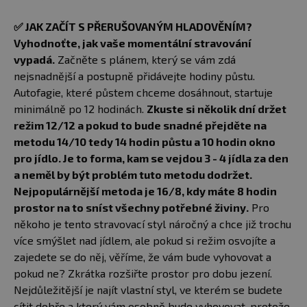
✅
JAK ZAČÍT S PŘERUŠOVANÝM HLADOVĚNÍM?
Vyhodnoťte, jak vaše momentální stravování
vypadá.
Začněte s plánem, který se vám zdá
nejsnadnější a postupně přidávejte hodiny půstu.
Autofagie, které půstem chceme dosáhnout, startuje
minimálně po 12 hodinách.
Zkuste si několik dní držet
režim 12/12 a pokud to bude snadné přejděte na
metodu 14/10 tedy 14 hodin půstu a 10 hodin okno
pro jídlo. Je to forma, kam se vejdou 3 - 4 jídla za den
a neměl by být problém tuto metodu dodržet.
Nejpopulárnější metoda je 16/8, kdy máte 8 hodin
prostor na to sníst všechny potřebné živiny.
Pro
někoho je tento stravovací styl náročný a chce již trochu
více smýšlet nad jídlem, ale pokud si režim osvojíte a
zajedete se do něj, věříme, že vám bude vyhovovat a
pokud ne? Zkrátka rozšiřte prostor pro dobu jezení.
Nejdůležitější je najít vlastní styl, ve kterém se budete
cítit dobře a který vám osobně bude vyhovovat, protože