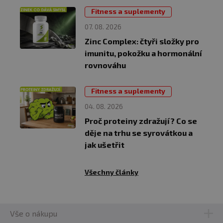
Fitness a suplementy
07. 08. 2026
Zinc Complex: čtyři složky pro
imunitu, pokožku a hormonální
rovnováhu
Fitness a suplementy
04. 08. 2026
Proč proteiny zdražují? Co se
děje na trhu se syrovátkou a
jak ušetřit
Všechny články
Vše o nákupu