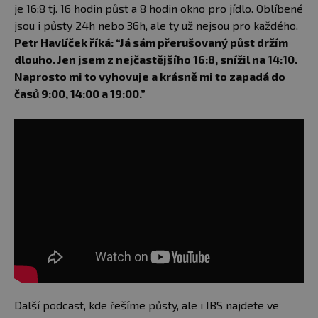
je 16:8 tj. 16 hodin půst a 8 hodin okno pro jídlo. Oblíbené
jsou i půsty 24h nebo 36h, ale ty už nejsou pro každého.
Petr Havlíček říká: “Já sám přerušovaný půst držím
dlouho. Jen jsem z nejčastějšího 16:8, snížil na 14:10.
Naprosto mi to vyhovuje a krásně mi to zapadá do
časů 9:00, 14:00 a 19:00.”
Další podcast, kde řešíme půsty, ale i IBS najdete ve