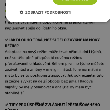
tuky, ty už by mohli půst narušit. Suplementy typu
multivitamin
,
hořčík
,
zinek
atd. lze užívat i v době
ZOBRAZIT PODROBNOSTI
půstu, vzhledem k tomu, ale mnoho vitamínů A, D, E, K je
třeba užívat s jídlem, doporučujeme si jejich užívání
naplánovat spíše do jídelního okna.
✅
JAK DLOUHO TRVÁ, NEŽ SI TĚLO ZVYKNE NA NOVÝ
REŽIM?
Adaptace na nový režim může trvat několik dní i týdnů,
než se tělo plně přizpůsobí novému režimu
přerušovaného hladovění. Během prvního týdne můžete
zažívat hlad a změny v energii i nálad. To je normální a
mělo by se to postupně zlepšovat. Jak pokračujete, tělo
si začne zvykat na delší období bez jídla. Hladové
signály by měly oslabovat a energie by měla být
stabilnější.
✅
TIPY PRO ÚSPĚŠNÉ ZVLÁDNUTÍ PŘERUŠOVANÉHO