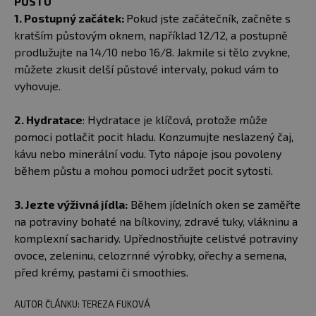
PŮSTU
1. Postupný začátek:
Pokud jste začátečník, začněte s
kratším půstovým oknem, například 12/12, a postupně
prodlužujte na 14/10 nebo 16/8. Jakmile si tělo zvykne,
můžete zkusit delší půstové intervaly, pokud vám to
vyhovuje.
2. Hydratace
: Hydratace je klíčová, protože může
pomoci potlačit pocit hladu. Konzumujte neslazený čaj,
kávu nebo minerální vodu. Tyto nápoje jsou povoleny
během půstu a mohou pomoci udržet pocit sytosti.
3. Jezte výživná jídla:
Během jídelních oken se zaměřte
na potraviny bohaté na bílkoviny, zdravé tuky, vlákninu a
komplexní sacharidy. Upřednostňujte celistvé potraviny
ovoce, zeleninu, celozrnné výrobky, ořechy a semena,
před krémy, pastami či smoothies.
AUTOR ČLÁNKU: TEREZA FUKOVÁ