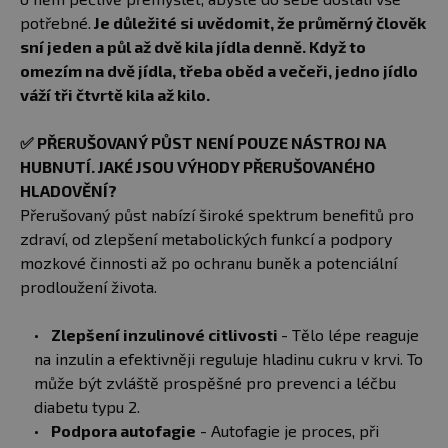
potřebné.
Je důležité si uvědomit, že průměrný člověk
sní jeden a půl až dvě kila jídla denně. Když to
omezím na dvě jídla, třeba oběd a večeři, jedno jídlo
váží tři čtvrtě kila až kilo.
✅
PŘERUŠOVANÝ PŮST NENÍ POUZE NÁSTROJ NA
HUBNUTÍ. JAKÉ JSOU VÝHODY PŘERUŠOVANÉHO
HLADOVĚNÍ?
Přerušovaný půst nabízí široké spektrum benefitů pro
zdraví, od zlepšení metabolických funkcí a podpory
mozkové činnosti až po ochranu buněk a potenciální
prodloužení života.
Zlepšení inzulinové citlivosti
- Tělo lépe reaguje
na inzulin a efektivněji reguluje hladinu cukru v krvi. To
může být zvláště prospěšné pro prevenci a léčbu
diabetu typu 2.
Podpora autofagie
- Autofagie je proces, při