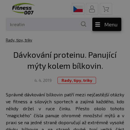
Menu
Rady, tipy, triky
Dávkování proteinu. Panující
mýty kolem bílkovin.
4. 4. 2019
Rady, tipy, triky
Správné dávkování bílkovin patří mezi nejčastější otázky
ve fitness a silových sportech a zajímá každého, kdo
někdy držel v ruce činku. Přesto okolo tohoto
“magického” čísla panuje ohromné množství mýtů a v
praxi se na jedné straně doporučují až extrémně vysoké
dávky bílkovin a na straně druhé trpí velká část