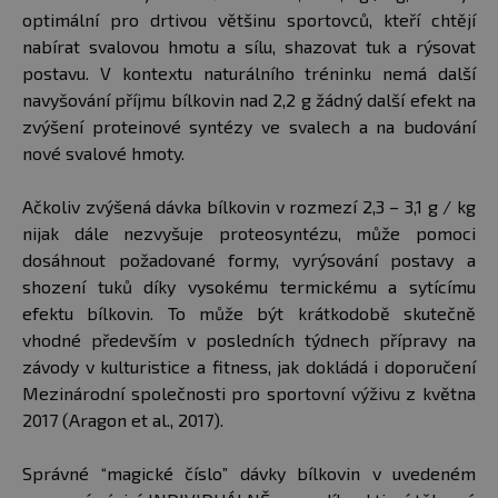
optimální pro drtivou většinu sportovců, kteří chtějí
nabírat svalovou hmotu a sílu, shazovat tuk a rýsovat
postavu. V kontextu naturálního tréninku nemá další
navyšování příjmu bílkovin nad 2,2 g žádný další efekt na
zvýšení proteinové syntézy ve svalech a na budování
nové svalové hmoty.
Ačkoliv zvýšená dávka bílkovin v rozmezí 2,3 – 3,1 g / kg
nijak dále nezvyšuje proteosyntézu, může pomoci
dosáhnout požadované formy, vyrýsování postavy a
shození tuků díky vysokému termickému a sytícímu
efektu bílkovin. To může být krátkodobě skutečně
vhodné především v posledních týdnech přípravy na
závody v kulturistice a fitness, jak dokládá i doporučení
Mezinárodní společnosti pro sportovní výživu z května
2017 (Aragon et al., 2017).
Správné “magické číslo” dávky bílkovin v uvedeném