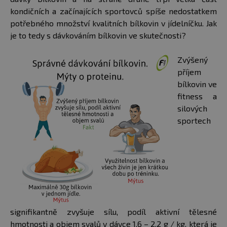
kondičních a začínajících sportovců spíše nedostatkem
potřebného množství kvalitních bílkovin v jídelníčku. Jak
je to tedy s dávkováním bílkovin ve skutečnosti?
Zvýšený
příjem
bílkovin ve
fitness a
silových
sportech
signifikantně zvyšuje sílu, podíl aktivní tělesné
hmotnosti a objem svalů v dávce 1,6 – 2,2 g / kg, která je