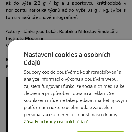
až do výše 2,2 g / kg a u sportovců krátkodobě v
horizontu několika týdnů až do výše 3,1 g / kg. (Více k
tomu v naší březnové infografice).
Autory článku jsou Lukáš Roubík a Miloslav Šindelář z
Institutu Moderní
Výživy:
www.institutmodernivyzivy.cz
,
facebook.com/moder
Nastavení cookies a osobních
Mrkněte na video, jak započítávat bílkoviny a další
údajů
fakta o nich. :)
Soubory cookie používáme ke shromažďování a
analýze informací o výkonu a používání webu,
zajištění fungování funkcí ze sociálních médií a ke
Sleduj nás i na sociálních sítích:
zlepšení a přizpůsobení obsahu a reklam. Se
souhlasem můžeme také předávat marketingovým
platformám některé osobní údaje za účelem
personalizace a měření účinnosti naší reklamy.
Zásady ochrany osobních údajů