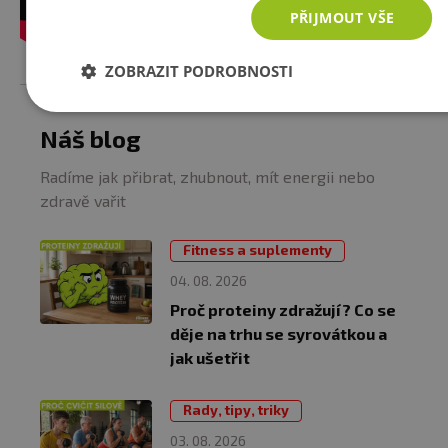
PŘIJMOUT VŠE
ZOBRAZIT PODROBNOSTI
Náš blog
Radíme jak přibrat, zhubnout, mít energii nebo
zdravě vařit
Fitness a suplementy
04. 08. 2026
Proč proteiny zdražují? Co se
děje na trhu se syrovátkou a
jak ušetřit
Rady, tipy, triky
03. 08. 2026