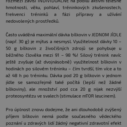
rozmezí závisí INDIVIDUÁLNĚ na podílu aktivní tělesné
hmotnosti, věku, pohlaví, tréninkových zkušenostech,
frekvenci tréninků a fázi přípravy a užívání
nedovolených prostředků.
Často uváděná maximální dávka bílkovin v JEDNOM JÍDLE
(např. 30 g) je mýtus a nesmysl. Využitelnost dávky 10 –
50 g bílkovin z živočišných zdrojů se pohybuje u
běžného člověka mezi 91 – 98 %! Silový trénink navíc
ještě zvyšuje (až dvojnásobně) využitelnost bílkovin v
hodinách po silovém tréninku – čím tvrdší, tím více a to
až 48 h po tréninku. Dávka pod 20 g bílkovin v jednom
jídle se samozřejmě také počítá (lepší než žádné
bílkoviny), ale množství pod cca 20 g nijak nezvýší
proteosyntézu ve svalech (stimulace mTOR leucinem).
Pro úplnost znovu dodejme, že ani dlouhodobě zvýšený
příjem bílkovin nemá podle současného vědeckého
poznání u zdravých lidí žádný negativní zdravotní efekt