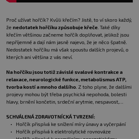
Proč užívat hořčík? Kvůli křečím? Jistě, to ví skoro každý,
že
nedotatek hořčíku způsobuje křeče
. Také díky
křečím většinou začneme hořčík doplňovat, jelikož jsou
nepříjemné a dají nám jasně najevo, že je něco špatně.
Nedostatek hořčíku má však spoustu dalších projevů, o
kterých ani většina z vás neví.
Na hořčíku jsou totiž závislé svalové kontrakce a
relaxace, neurologické funkce, metabolismus ATP,
tvorba kostí a mnoho dalšího
. Z toho plyne, že dalšími
projevy mohou být třeba psychická nepohoda, bolesti
hlavy, brnění končetin, srdeční arytmie, nespavost,…
SCHVÁLENÁ ZDRAVOTNÍCKÁ TVRZENÍ:
Hořčík přispívá ke snížení míry únavy a vyčerpání
Hořčík přispívá k elektrolytické rovnováze
Hořčík přispívá k normálnímu energetickému