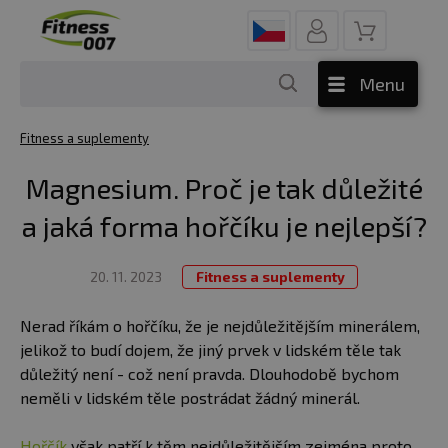
Menu
Fitness a suplementy
Magnesium. Proč je tak důležité
a jaká forma hořčíku je nejlepší?
20. 11. 2023
Fitness a suplementy
Nerad říkám o hořčíku, že je nejdůležitějším minerálem,
jelikož to budí dojem, že jiný prvek v lidském těle tak
důležitý není - což není pravda. Dlouhodobě bychom
neměli v lidském těle postrádat žádný minerál.
Hořčík
však patří k těm nejdůležitějším zejména proto,