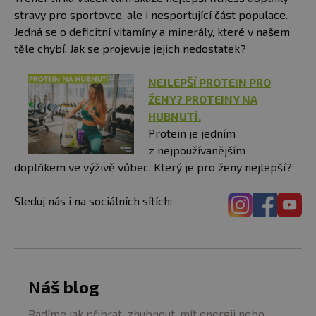
stravy pro sportovce, ale i nesportující část populace.
Jedná se o deficitní vitamíny a minerály, které v našem
těle chybí. Jak se projevuje jejich nedostatek?
NEJLEPŠÍ PROTEIN PRO
ŽENY? PROTEINY NA
HUBNUTÍ.
Protein je jedním
z nejpoužívanějším
doplňkem ve výživě vůbec. Který je pro ženy nejlepší?
Sleduj nás i na sociálních sítích:
Náš blog
Radíme jak přibrat, zhubnout, mít energii nebo