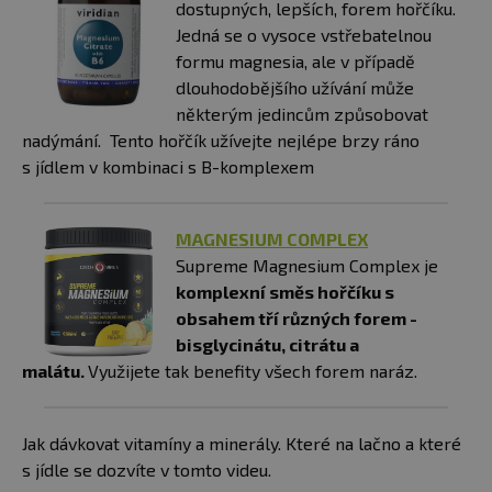
dostupných, lepších, forem hořčíku.
Jedná se o vysoce vstřebatelnou
formu magnesia, ale v případě
dlouhodobějšího užívání může
některým jedincům způsobovat
nadýmání. Tento hořčík užívejte nejlépe brzy ráno
s jídlem v kombinaci s B-komplexem
MAGNESIUM COMPLEX
Supreme Magnesium Complex je
komplexní směs hořčíku s
obsahem tří různých forem -
bisglycinátu, citrátu a
malátu.
Využijete tak benefity všech forem naráz.
Jak dávkovat vitamíny a minerály. Které na lačno a které
s jídle se dozvíte v tomto videu.