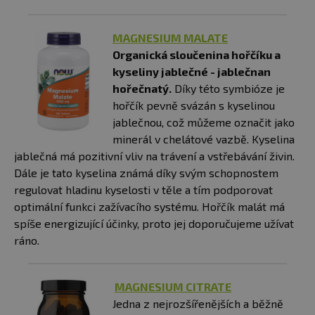
MAGNESIUM MALATE
Organická sloučenina hořčíku a
kyseliny jablečné - jablečnan
hořečnatý.
Díky této symbióze je
hořčík pevně svázán s kyselinou
jablečnou, což můžeme označit jako
minerál v chelátové vazbě. Kyselina
jablečná má pozitivní vliv na trávení a vstřebávání živin.
Dále je tato kyselina známá díky svým schopnostem
regulovat hladinu kyselosti v těle a tím podporovat
optimální funkci zažívacího systému. Hořčík malát má
spíše energizující účinky, proto jej doporučujeme užívat
ráno.
MAGNESIUM CITRATE
Jedna z nejrozšířenějších a běžně