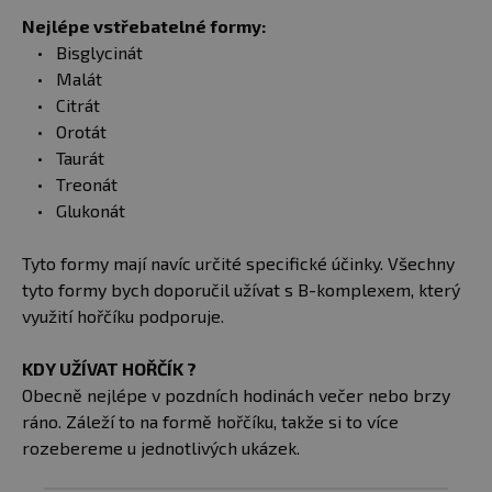
Nejlépe vstřebatelné formy:
Bisglycinát
Malát
Citrát
Orotát
Taurát
Treonát
Glukonát
Tyto formy mají navíc určité specifické účinky. Všechny
tyto formy bych doporučil užívat s B-komplexem, který
využití hořčíku podporuje.
KDY UŽÍVAT HOŘČÍK ?
Obecně nejlépe v pozdních hodinách večer nebo brzy
ráno. Záleží to na formě hořčíku, takže si to více
rozebereme u jednotlivých ukázek.