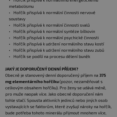
metabolismu
Hořčík přispívá k normální činnosti nervové
soustavy
Hořčík přispívá k normální činnosti svalů
Hořčík přispívá k normální syntéze bílkovin
Hořčík přispívá k normální psychické činnosti
Hořčík přispívá k udržení normálního stavu kostí
Hořčík přispívá k udržení normálního stavu zubů
Hořčík se podílí na procesu dělení buněk
JAKÝ JE DOPORUČENÝ DENNÍ PŘÍJEM?
Obecně je stanovený denní doporučený příjem na
375
mg elementárního hořčíku
(pozor, nezaměňovat s
celkovým obsahem hořčíku). Pro ženy se udává méně,
pro muže naopak více. Jako obecné doporučení nám
tohle stačí. Spousta aktivních jedinců nebo jiných osob
vystavujících se faktorům, které zvyšují nároky na hořčík,
bude potřeba tohoto minerálu přijmout mnohem více,