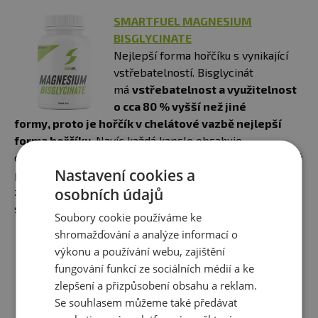
SMARTFUEL MAGNESIUM
BISGLYCINATE
Nejlepší forma hořčíku s vynikající
vstřebatelností. Bisglycinát
má
vstřebatelnost a využitelnost
o cca 80 % vyšší než jiné
formy, proto je hořčík v chelátové vazbě nejlepší
forma hořčíku
. Navíc každá kapsle obsahuje
doporučenou denní dávku vitamínu B6, který je nezbytný
Nastavení cookies a
pro optimální využití hořčíku. Vitamín B6 ještě více
zvyšuje vstřebatelnost a poskytuje rychlejší úlevu od
osobních údajů
symptomů nedostatku hořčíku.
Soubory cookie používáme ke
shromažďování a analýze informací o
výkonu a používání webu, zajištění
100% MAGNESIUM BISGLYCINATE
fungování funkcí ze sociálních médií a ke
Obsahuje hořčík ve formě vysoce
zlepšení a přizpůsobení obsahu a reklam.
využitelného bisglycinátu
Se souhlasem můžeme také předávat
hořečnatého. Tato forma