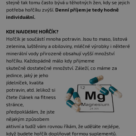
stejně tak tomu často bývá u těhotných žen, kdy se jejich
potřeba hořčíku zvýší.
Denní příjem je tedy hodně
individuální.
KDE NAJDEME HOŘČÍK?
Hořčík je součástí mnoha potravin. Jsou to maso, listová
zelenina, luštěniny a obiloviny, mléčné výrobky i některé
minerální vody přirozeně obsahují vyšší množství
hořčíku. Každopádně málo kdy přijmeme
skutečně dostatečné množství. Záleží, co máme za
jedince, jaký je
jeho
jídelníček, kvalita
potravin, atd. Jelikož si
čtete článek na fitness
stránce,
předpokládám, že jste
nějakým způsobem
aktivní a tudíž vám rovnou říkám, že uděláte nejlépe,
když budete hořčík doplňovat formou suplementů.