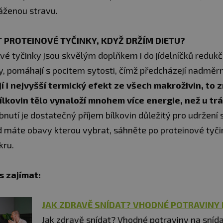
áženou stravu.
T PROTEINOVÉ TYČINKY, KDYŽ DRŽÍM DIETU?
vé tyčinky jsou skvělým doplňkem i do jídelníčků redukč
iny, pomáhají s pocitem sytosti, čímž předcházejí nadmě
í i nejvyšší termický efekt ze všech makroživin, to
ílkovin tělo vynaloží mnohem více energie, než u tr
bnutí je dostatečný příjem bílkovin důležitý pro udržení
 máte obavy kterou vybrat, sáhněte po proteinové tyči
kru.
s zajímat:
JAK ZDRAVĚ SNÍDAT? VHODNÉ POTRAVINY 
Jak zdravě snídat? Vhodné potraviny na snída