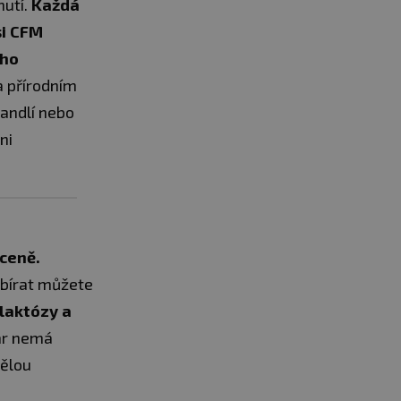
hutí.
Každá
si CFM
ího
a přírodním
mandlí nebo
ni
 ceně.
ybírat můžete
 laktózy a
bar nemá
vělou