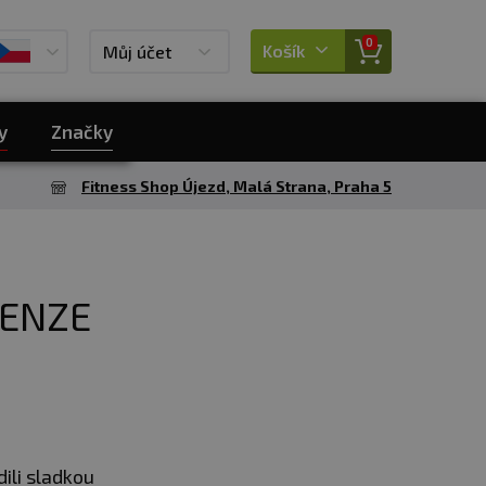
0
Košík
Můj účet
y
Značky
Fitness Shop Újezd, Malá Strana, Praha 5
ECENZE
ili sladkou