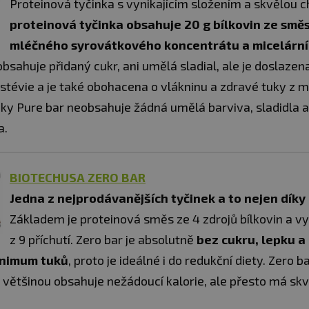
Proteinová tyčinka s vynikajícím složením a skvělou c
proteinová tyčinka obsahuje 20 g bílkovin ze smě
mléčného syrovátkového koncentrátu a micelárn
sahuje přidaný cukr, ani umělá sladial, ale je doslazen
 stévie a je také obohacena o vlákninu a zdravé tuky z 
inky Pure bar neobsahuje žádná umělá barviva, sladidla a
a.
BIOTECHUSA ZERO BAR
Jedna z nejprodávanějších tyčinek a to nejen díky
Základem je proteinová směs ze 4 zdrojů bílkovin a v
z 9 příchutí. Zero bar je absolutně
bez cukru, lepku a
inimum tuků
, proto je ideálné i do redukční diety. Zero 
á většinou obsahuje nežádoucí kalorie, ale přesto má sk