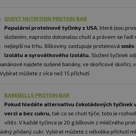
QUEST NUTRITION PROTEIN BAR
Populární proteinové tyčinky z USA
, které jsou pro
složením, naprosto dokonalou chutí a právem se řadí 
nejlepší na trhu. Bílkoviny zastupuje proteinová
směs 
izolátu a syrovátkového izolátu.
Složení tyčinek od
 banánové najdete sušené banány, ve skořicové skořici, 
Vybírat můžete z více než 15 příchutí.
BAREBELLS PROTEIN BAR
Pokud hledáte alternativu čokoládových tyčinek v
verzi a bez cukru,
tak co se chuti týče, toto je rozho
vítěz. V každé tyčince je 20 g bílkovin z mléčného prot
dný přidaný cukr. Vybírat můžete z několika příchutí ml