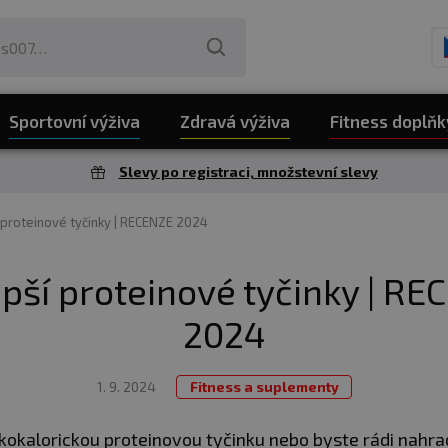
Sportovní výživa
Zdravá výživa
Fitness doplňk
Slevy po registraci, množstevní slevy
 proteinové tyčinky | RECENZE 2024
pší proteinové tyčinky | R
2024
1. 9. 2024
Fitness a suplementy
zkokalorickou proteinovou tyčinku nebo byste rádi nahrad