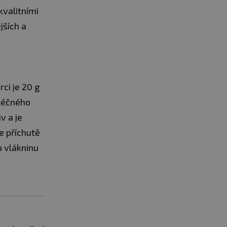
kvalitními
jších a
ci je 20 g
mléčného
v a je
le příchutě
u vlákninu