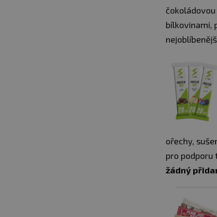
čokoládovou t
bílkovinami, 
nejoblíbenějš
ořechy, sušen
pro podporu 
žádný přida