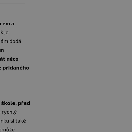
krem a
k je
a vám dodá
ím
dát něco
ez přidaného
 škole, před
o rychlý
nku si také
nemůže