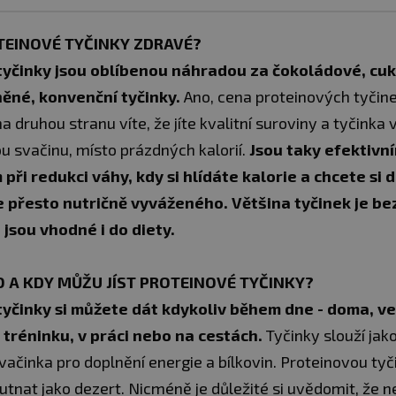
TEINOVÉ TYČINKY ZDRAVÉ?
tyčinky jsou oblíbenou náhradou za čokoládové, cu
ěné, konvenční tyčinky.
Ano, cena proteinových tyčine
na druhou stranu víte, že jíte kvalitní suroviny a tyčink
ou svačinu, místo prázdných kalorií.
Jsou taky efektivn
ři redukci váhy, kdy si hlídáte kalorie a chcete si 
e přesto nutričně vyváženého. Většina tyčinek je b
 jsou vhodné i do diety.
O A KDY MŮŽU JÍST PROTEINOVÉ TYČINKY?
tyčinky si můžete dát kdykoliv během dne - doma, ve
 tréninku, v práci nebo na cestách.
Tyčinky slouží jak
ačinka pro doplnění energie a bílkovin. Proteinovou tyči
tnat jako dezert. Nicméně je důležité si uvědomit, že 