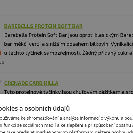
BAREBELLS PROTEIN SOFT BAR
Barebells Protein Soft Bar jsou oproti klasickým Bare
bar měkčí verzí a s nižším obsahem bílkovin. Vynikající 
u těchto tyčinek samozřejmostí. Žádný přidaný cukr a 
ce.
​GRENADE CARB KILLA
Tyto proteinové tyčinky jsou chuťovým zážitkem a sro
bychom je s již výše zmíněnými tyčinkami Barebells.
ookies a osobních údajů
bez přidaného cukru, obsahují křupavý element v
oužíváme ke shromažďování a analýze informací o výkonu a pou
křupinek a v každé tyčince je 20 g bílkovin a maxi
ní funkcí ze sociálních médií a ke zlepšení a přizpůsobení obsahu 
at můžete z více než 15 příchutí a nechybí čokoládové, o
e také předávat marketingovým platformám některé osobní úda