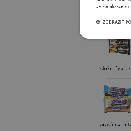
ovocné varia
personalizace a m
ZOBRAZIT P
složení jsou
arašídovou t