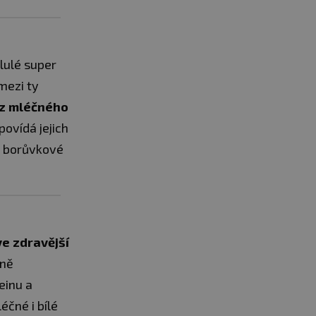
slulé super
mezi ty
z mléčného
povídá jejich
v borůvkové
e zdravější
dně
einu a
éčné i bílé