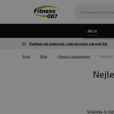
Akce
Radíme jak hubnout, nabrat nebo zdravě jíst
Úvod
Blog
Fitness a suplementy
Nejlepší
Nejle
Sháníte-li ní