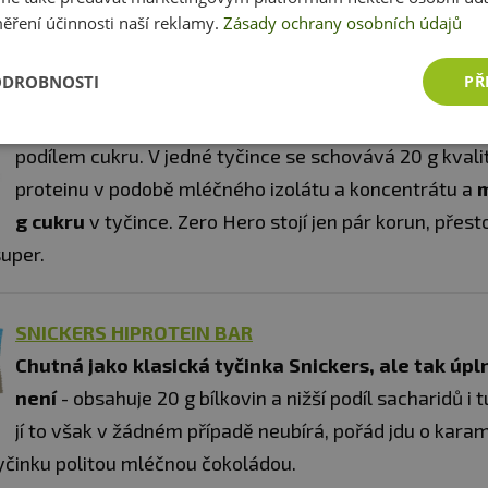
nty.
ěření účinnosti naší reklamy.
Zásady ochrany osobních údajů
ODROBNOSTI
PŘ
AMIX ZERO HERO 31% PROTEIN BAR
Zero Hero tyčinka
s vysokým obsahem proteinu
a n
podílem cukru. V jedné tyčince se schovává 20 g kvali
proteinu v podobě mléčného izolátu a koncentrátu a
m
g cukru
v tyčince. Zero Hero stojí jen pár korun, přest
 super.
SNICKERS HIPROTEIN BAR
Chutná jako klasická tyčinka Snickers, ale tak úpl
není
- obsahuje 20 g bílkovin a nižší podíl sacharidů i 
jí to však v žádném případě neubírá, pořád jdu o kara
yčinku politou mléčnou čokoládou.