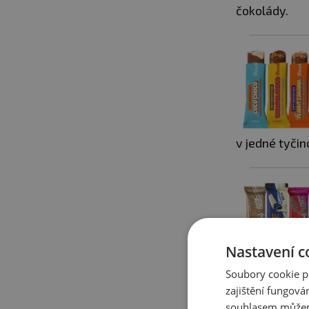
čokolády.
v jedné tyčin
Nastavení c
Soubory cookie p
zajištění fungová
cukru
. Vybír
souhlasem můžem