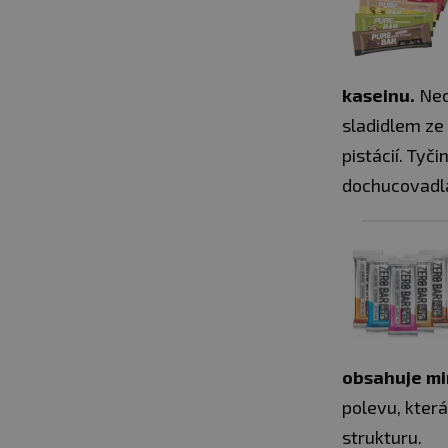
kaseinu.
Neob
sladidlem ze
pistácií. Tyč
dochucovadl
obsahuje m
polevu, kter
strukturu.