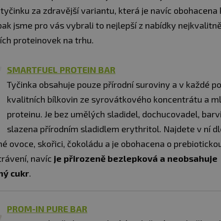
yčinku za zdravější variantu, která je navíc obohacena 
pak jsme pro vás vybrali to nejlepší z nabídky nejkvalitně
ích proteinovek na trhu.
SMARTFUEL PROTEIN BAR
Tyčinka obsahuje pouze přírodní suroviny a v každé por
kvalitních bílkovin ze syrovátkového koncentrátu a 
proteinu. Je bez umělých sladidel, dochucovadel, barvi
slazena přírodním sladidlem erythritol. Najdete v ní d
é ovoce, skořici, čokoládu a je obohacena o prebioticko
trávení, navíc
je přirozeně bezlepková a n
eobsahuje
ný cukr
.
PROM-IN PURE BAR