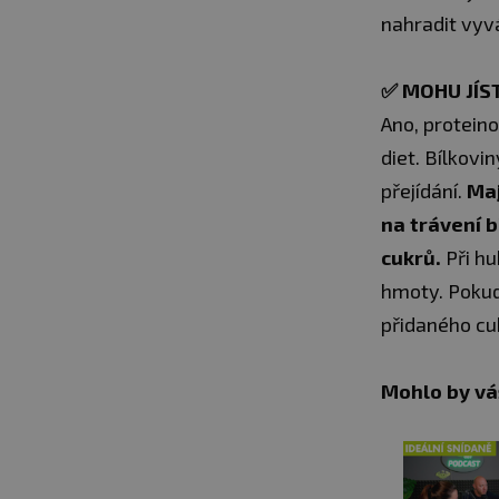
nahradit vyv
✅
MOHU JÍS
Ano, proteino
diet. Bílkov
přejídání.
Maj
na trávení b
cukrů.
Při hu
hmoty. Pokud
přidaného cu
Mohlo by vá