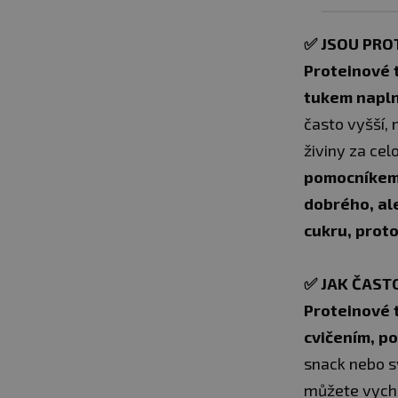
✅
JSOU PRO
Proteinové 
tukem napln
často vyšší, 
živiny za cel
pomocníkem p
dobrého, al
cukru, proto
✅
JAK ČAST
Proteinové 
cvičením, po
snack nebo sv
můžete vychu