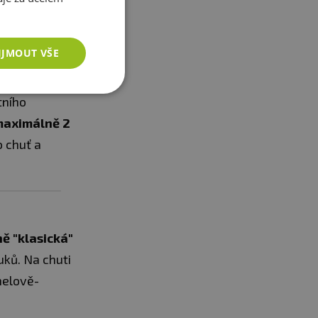
IJMOUT VŠE
ízkým
tního
aximálně 2
o chuť a
ně "klasická"
tuků. Na chuti
melově-