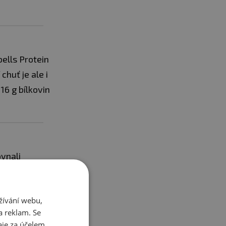
bells Protein
chuť je ale i
16 g bílkovin
vnali
Tyčinky jsou
 podobě
žívání webu,
málně 2 g
a reklam. Se
říškové ani
je za účelem