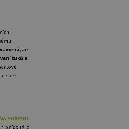
ních
rnému
 znamená, že
ávení tuků a
 svalové
nce bez
NA SNÍDANI.
ni.Snídaně je