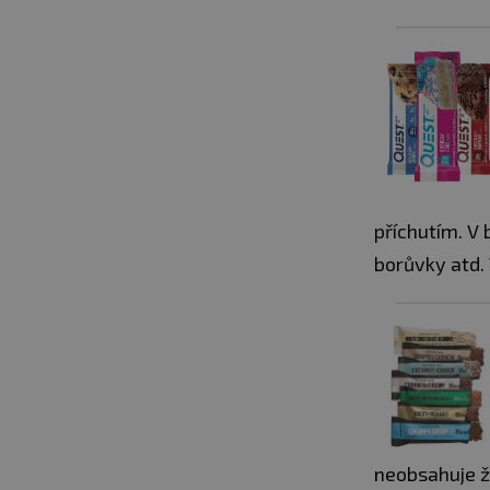
příchutím. V
borůvky atd. 
neobsahuje žá