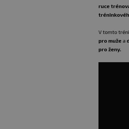
ruce trénov
tréninkovéh
V tomto trén
pro muže
a
pro ženy.