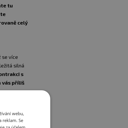
áte tu
ete
rovaně celý
 se více
ležitá silná
ontrakci s
 vás příliš
žívání webu,
a reklam. Se
je za účelem