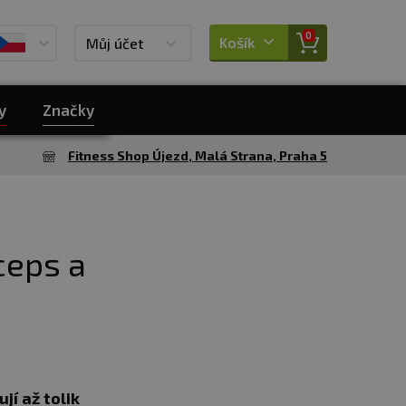
0
Košík
Můj účet
y
Značky
Fitness Shop Újezd, Malá Strana, Praha 5
iceps a
jí až tolik