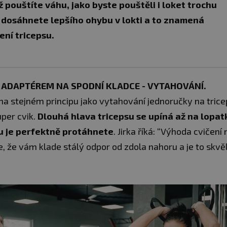
 pouštíte váhu, jako byste pouštěli i loket trochu
m dosáhnete lepšího ohybu v lokti a to znamená
ení tricepsu.
 S ADAPTÉREM NA SPODNÍ KLADCE - VYTAHOVÁNÍ.
 na stejném principu jako vytahování jednoručky na trice
uper cvik.
Dlouhá hlava tricepsu se upíná až na lopat
u je perfektně protáhnete
. Jirka říká: “Výhoda cvičení
je, že vám klade stálý odpor od zdola nahoru a je to skvě