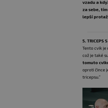
vzadu a když
za sebe, tí
lepší protaž
5. TRICEPS
Tento cvik je
což je také s
tomuto cvik
oproti čince 
tricepsu.”