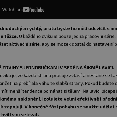
ednoduchý a rychlý, proto byste ho měli odcvičit s m
 a těžce.
U každého cviku je pouze jedna pracovní série.
zet aktivační série, aby se mozek dostal do nastavení p
É ZDVIHY S JEDNORUČKAMI V SEDĚ NA ŠIKMÉ LAVICI.
viku je, že každá strana pracuje zvlášť a nestane se tak
nčetina přebírala váhu té slabší strany. Pokud budete c
mít menší tendence pomáhat si tělem. Na lavici biceps i
ikmému naklonění, izolujete velmi efektivně i přední
ak zapojují. V konečné fázi pohybu se snažte udělat 
hvíli v ní setrvat.