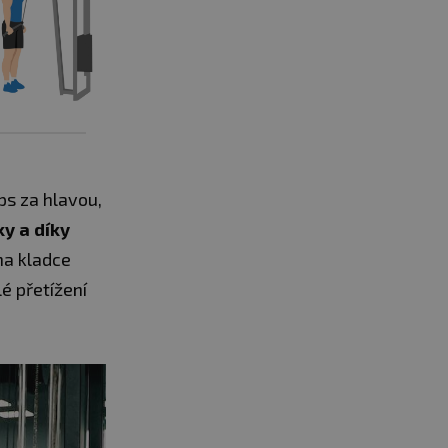
ps za hlavou,
ky a díky
 na kladce
lé přetížení