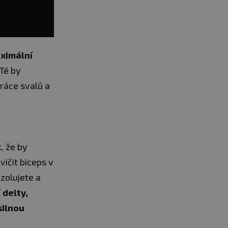
aximální
 Té by
ráce svalů a
, že by
vičit biceps v
zolujete a
 delty,
silnou