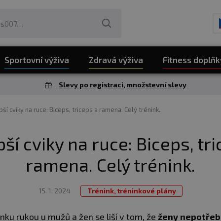
Sportovní výživa
Zdravá výživa
Fitness doplňk
Slevy po registraci, množstevní slevy
pší cviky na ruce: Biceps, triceps a ramena. Celý trénink.
ší cviky na ruce: Biceps, tr
ramena. Celý trénink.
15. 1. 2024
Trénink, tréninkové plány
inku rukou u mužů a žen se liší v tom, že
ženy nepotřebu