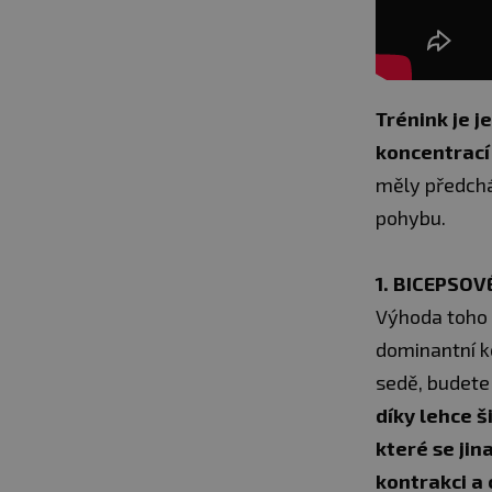
Trénink je j
koncentrací
měly předchá
pohybu.
1. BICEPSOV
Výhoda toho c
dominantní ko
sedě, budete 
díky lehce š
které se jin
kontrakci a c