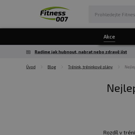
Akce
Radíme jak hubnout, nabrat nebo zdravě jíst
Úvod
Blog
Trénink, tréninkové plány
Nejle
Nejlep
Rozdíl v trén