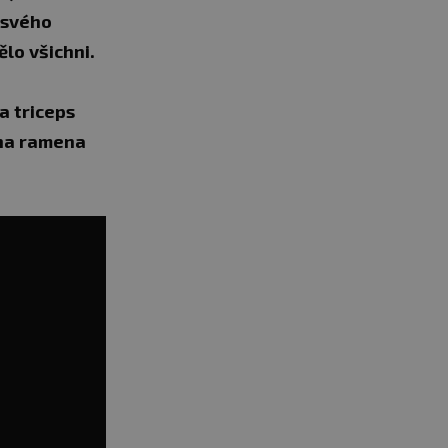
 svého
lo všichni.
na triceps
 na ramena