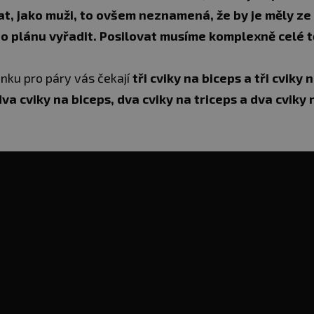
at, jako muži, to ovšem neznamená, že by je měly ze
o plánu vyřadit. Posilovat musíme komplexně celé tě
inku pro páry vás čekají
tři cviky na biceps a tři cviky 
dva cviky na biceps, dva cviky na triceps a dva cviky