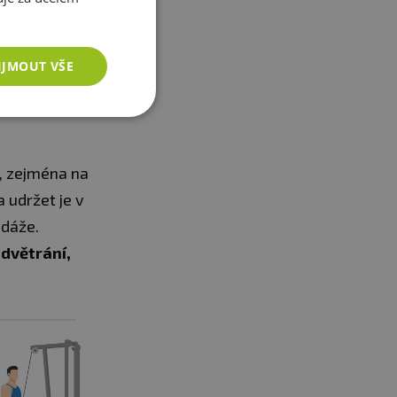
IJMOUT VŠE
, zejména na
 udržet je v
ndáže.
odvětrání,