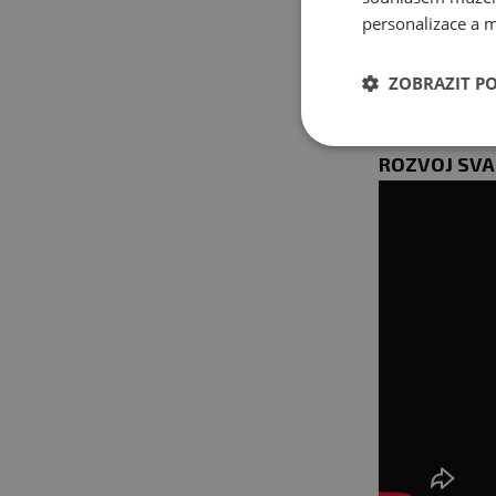
personalizace a m
dosáhnout su
partií.
ZOBRAZIT P
NOHY 2/4 |
ROZVOJ SVA