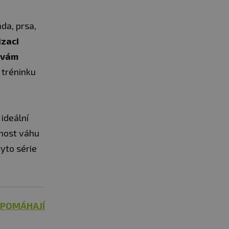
da, prsa,
izaci
y vám
tréninku
 ideální
žnost váhu
tyto série
 POMÁHAJÍ