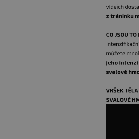
videích dost
z tréninku 
CO JSOU TO
Intenzifikačn
můžete mnohé
jeho intenzi
svalové hmo
VRŠEK TĚLA 
SVALOVÉ HM