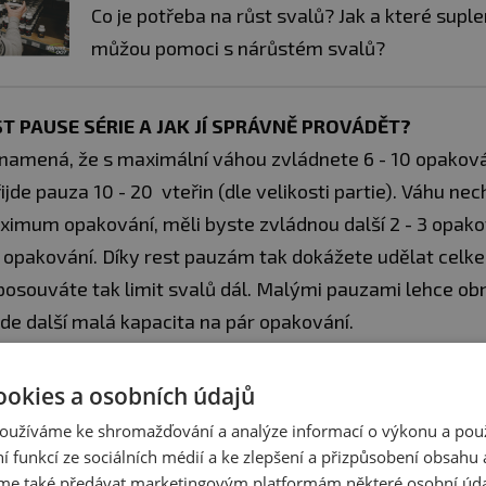
Co je potřeba na růst svalů? Jak a které sup
můžou pomoci s nárůstém svalů?
ST PAUSE SÉRIE A JAK JÍ SPRÁVNĚ PROVÁDĚT?
namená, že s maximální váhou zvládnete 6 - 10 opakován
přijde pauza 10 - 20 vteřin (dle velikosti partie). Váhu ne
ximum opakování, měli byste zvládnou další 2 - 3 opako
í opakování. Díky rest pauzám tak dokážete udělat celk
posouváte tak limit svalů dál. Malými pauzami lehce ob
jde další malá kapacita na pár opakování.
 Vacka:
Nenavyšujte váhy na příliš rychle. Lidé mají tend
ookies a osobních údajů
hu po pěti kilech. Obzvlášť u menších partií to může bý
oužíváme ke shromažďování a analýze informací o výkonu a pou
vypadat, že s pomalým navyšováním nemáte progres, 
ní funkcí ze sociálních médií a ke zlepšení a přizpůsobení obsahu 
e také předávat marketingovým platformám některé osobní úda
 každý týden postupně navyšovat, nasčítá se to a vy t