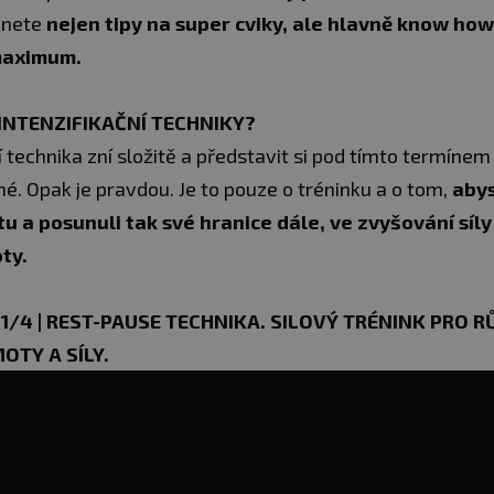
anete
nejen tipy na super cviky, ale hlavně know how,
maximum.
 INTENZIFIKAČNÍ TECHNIKY?
í technika zní složitě a představit si pod tímto termínem
. Opak je pravdou. Je to pouze o tréninku a o tom,
abys
tu a posunuli tak své hranice dále, ve zvyšování síly
ty.
1/4 | REST-PAUSE TECHNIKA. SILOVÝ TRÉNINK PRO R
OTY A SÍLY.