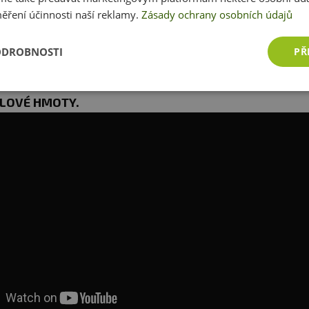
ěření účinnosti naší reklamy.
Zásady ochrany osobních údajů
per výsledků s ještě lepší technikou bez přetěžování os
ODROBNOSTI
PŘ
 REST-PAUSE TECHNIKA. PŘEDNÍ STEHNA, HAMSTRINGY
LOVÉ HMOTY.