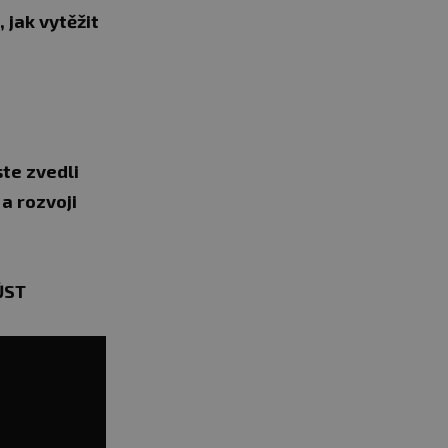
 jak vytěžit
te zvedli
 a rozvoji
ŮST