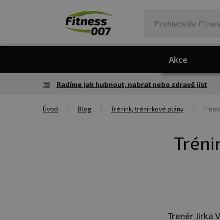
Akce
Radíme jak hubnout, nabrat nebo zdravě jíst
Úvod
Blog
Trénink, tréninkové plány
Tréni
Tréni
Trenér Jirka 