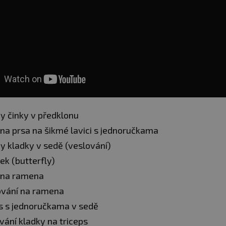
hy činky v předklonu
 na prsa na šikmé lavici s jednoručkama
hy kladky v sedě (veslování)
ek (butterfly)
 na ramena
vání na ramena
s s jednoručkama v sedě
vání kladky na triceps