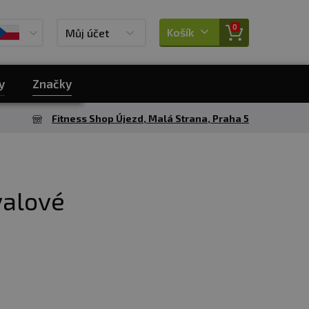
0
Košík
Můj účet
y
Značky
Fitness Shop Újezd, Malá Strana, Praha 5
valové