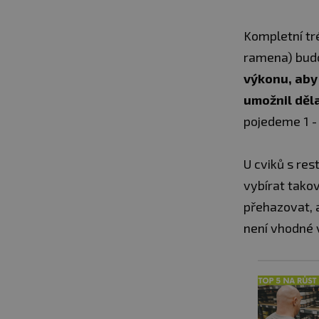
Kompletní tré
ramena) budo
výkonu, aby
umožnil děl
pojedeme 1 - 
U cviků s res
vybírat tako
přehazovat, a
není vhodné v