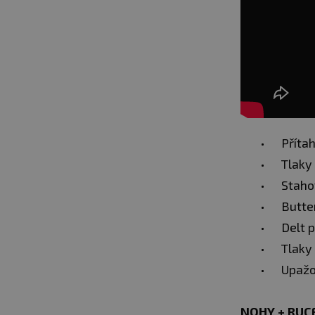
Příta
Tlaky 
Staho
Butte
Delt p
Tlaky
Upažo
NOHY + RUCE