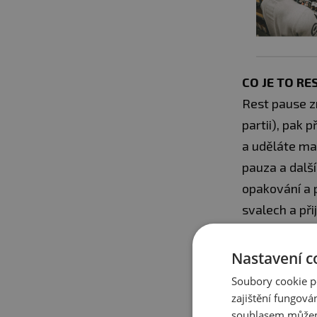
CO JE TO RE
Rest pause z
partii), pak 
a uděláte ma
pauza a dalš
opakování a 
svalech a při
Tip od Jirky
Nastavení c
přihazovat vá
Soubory cookie p
Ono to může 
zajištění fungová
souhlasem můžem
pokud budete