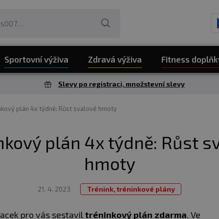
Sportovní výživa
Zdravá výživa
Fitness doplňk
Slevy po registraci, množstevní slevy
nkový plán 4x týdně: Růst svalové hmoty
nkový plán 4x týdně: Růst s
hmoty
21. 4. 2023
Trénink, tréninkové plány
Vacek pro vás sestavil
tréninkový plán zdarma
. Ve